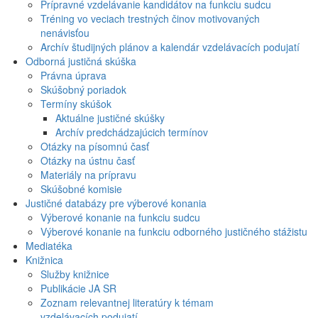
Prípravné vzdelávanie kandidátov na funkciu sudcu
Tréning vo veciach trestných činov motivovaných
nenávisťou
Archív študijných plánov a kalendár vzdelávacích podujatí
Odborná justičná skúška
Právna úprava
Skúšobný poriadok
Termíny skúšok
Aktuálne justičné skúšky
Archív predchádzajúcich termínov
Otázky na písomnú časť
Otázky na ústnu časť
Materiály na prípravu
Skúšobné komisie
Justičné databázy pre výberové konania
Výberové konanie na funkciu sudcu
Výberové konanie na funkciu odborného justičného stážistu
Mediatéka
Knižnica
Služby knižnice
Publikácie JA SR
Zoznam relevantnej literatúry k témam
vzdelávacích podujatí