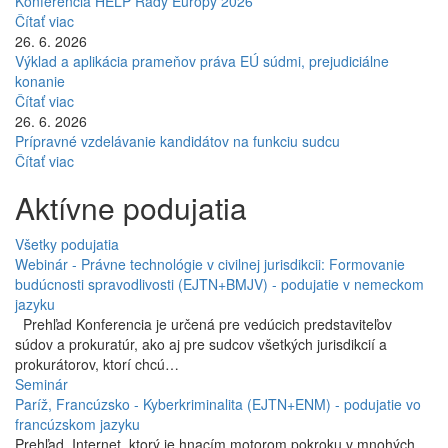
Konferencia HELP Rady Európy 2026
Čítať viac
26. 6. 2026
Výklad a aplikácia prameňov práva EÚ súdmi, prejudiciálne
konanie
Čítať viac
26. 6. 2026
Prípravné vzdelávanie kandidátov na funkciu sudcu
Čítať viac
Aktívne podujatia
Všetky podujatia
Webinár - Právne technológie v civilnej jurisdikcii: Formovanie
budúcnosti spravodlivosti (EJTN+BMJV) - podujatie v nemeckom
jazyku
Prehľad Konferencia je určená pre vedúcich predstaviteľov
súdov a prokuratúr, ako aj pre sudcov všetkých jurisdikcií a
prokurátorov, ktorí chcú…
Seminár
Paríž, Francúzsko - Kyberkriminalita (EJTN+ENM) - podujatie vo
francúzskom jazyku
Prehľad Internet, ktorý je hnacím motorom pokroku v mnohých