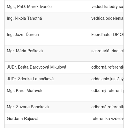
Mgr., PhD. Marek Ivančo
vedúci katedry súk
Ing. Nikola Tahotná
vedúca oddelenia e
Ing. Jozef Ďurech
koordinátor DP OM
Mgr. Mária Pešková
sekretariát riaditeľ
JUDr. Beáta Darovcová Mikulová
odborná referentka 
JUDr. Zdenka Lamačková
oddelenie justičný
Mgr. Karol Morávek
odborný referent p
Mgr. Zuzana Bobeková
odborná referentka 
Gordana Rajcová
referentka vzdeláv