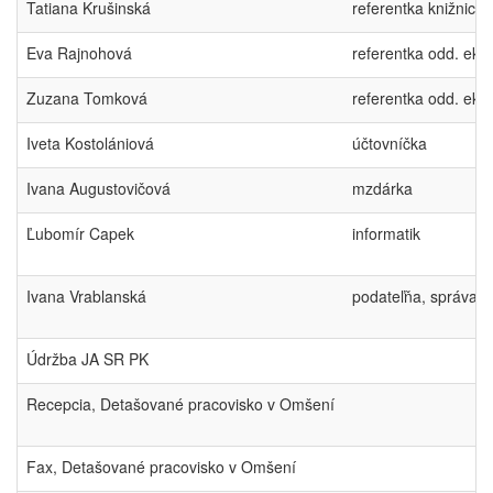
Tatiana Krušinská
referentka knižnice
Eva Rajnohová
referentka odd. eko
Zuzana Tomková
referentka odd. eko
Iveta Kostolániová
účtovníčka
Ivana Augustovičová
mzdárka
Ľubomír Capek
informatik
Ivana Vrablanská
podateľňa, správa
Údržba JA SR PK
Recepcia, Detašované pracovisko v Omšení
Fax, Detašované pracovisko v Omšení