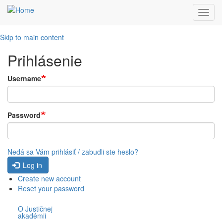
Toggl
navig
Skip to main content
Prihlásenie
Username
Password
Nedá sa Vám prihlásiť / zabudli ste heslo?
Log in
Create new account
Reset your password
O Justičnej
akadémii