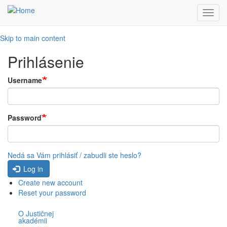
Toggl
navig
Skip to main content
Prihlásenie
Username
Password
Nedá sa Vám prihlásiť / zabudli ste heslo?
Log in
Create new account
Reset your password
O Justičnej
akadémii