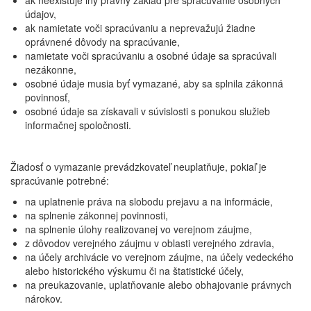
ak neexistuje iný právny základ pre spracúvanie osobných
údajov,
ak namietate voči spracúvaniu a neprevažujú žiadne
oprávnené dôvody na spracúvanie,
namietate voči spracúvaniu a osobné údaje sa spracúvali
nezákonne,
osobné údaje musia byť vymazané, aby sa splnila zákonná
povinnosť,
osobné údaje sa získavali v súvislosti s ponukou služieb
informačnej spoločnosti.
Žiadosť o vymazanie prevádzkovateľ neuplatňuje, pokiaľ je
spracúvanie potrebné:
na uplatnenie práva na slobodu prejavu a na informácie,
na splnenie zákonnej povinnosti,
na splnenie úlohy realizovanej vo verejnom záujme,
z dôvodov verejného záujmu v oblasti verejného zdravia,
na účely archivácie vo verejnom záujme, na účely vedeckého
alebo historického výskumu či na štatistické účely,
na preukazovanie, uplatňovanie alebo obhajovanie právnych
nárokov.