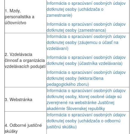
Informácia o spracúvaní osobných údajov
dotknutej osoby (uchádzača o
1. Mzdy,
zamestnanie)
personalistika a
účtovníctvo
Informácia o spracúvaní osobných údajov
dotknutej osoby (zamestnanca)
Informácia o spracúvaní osobných údajov
dotknutej osoby (záujemcu o účasť na
vzdelávaní)
2. Vzdelávacia
Informácia o spracúvaní osobných údajov
činnosť a organizácia
dotknutej osoby (účastníka vzdelávania)
vzdelávacích podujatí
Informácia o spracúvaní osobných údajov
dotknutej osoby (lektora/člena
pedagogického zboru)
Informácia o spracúvaní osobných údajov
dotknutej osoby, ktorej osobné údaje sú
3. Webstránka
zverejnené na webstránke Justičnej
akadémie Slovenskej republiky
Informácia o spracúvaní osobných údajov
dotknutej osoby (uchádzača o odbornú
4. Odborné justičné
justičnú skúšku)
skúšky