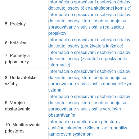
Informácia o spracúvaní osobných údajov
dotknutej osoby (člena skúšobnej komisie)
Informácia o spracúvaní osobných údajov
dotknutej osoby, ktorej osobné údaje sú
5. Projekty
spracovávané v súvislosti s realizáciou
projektov
Informácia o spracúvaní osobných údajov
6. Knižnica
dotknutej osoby (používateľa knižnice)
Informácia o spracúvaní osobných údajov
7. Podnety a
dotknutej osoby (žiadateľa o poskytnutie
pripomienky
informácie)
Informácia o spracúvaní osobných údajov
8. Dodávateľské
dotknutej osoby, ktorej osobné údaje sú
vzťahy
spracovávané v súvislosti s dodávateľskými
vzťahmi
Informácia o spracúvaní osobných údajov
9. Verejné
dotknutej osoby, ktorej osobné údaje sú
obstarávanie
spracovávané v súvislosti s verejným
obstarávaním
Informácia o monitorovaní priestorov
10. Monitorovanie
Justičnej akadémie Slovenskej republiky
priestorov
kamerovým systémom