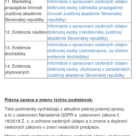
11. Marketing -
Informácia o spracúvaní osobných údajov
propagácia činnosti
dotknutej osoby (adresáta propagačnej
Justičnej akadémie
činnosti Justičnej akadémie Slovenskej
Slovenskej republiky
republiky)
Informácia o spracúvaní osobných údajov
12. Evidencia návštev
dotknutej osoby (návštevníka Justičnej
akadémie Slovenskej republiky)
Informácia o spracúvaní osobných údajov
13. Evidencia
dotknutej osoby (zamestnanca, za účelom
dochádzky
evidencie dochádzky)
Informácia o spracúvaní osobných údajov
14. Evidencia
dotknutej osoby, ubytovanej v zariadeniach
ubytovaných
Justičnej akadémie Slovenskej republiky
Právna úprava a zmeny týchto podmienok:
Tieto podmienky vychádzajú z aktuálne platnej právnej úpravy,
a to z ustanovení Nariadenia GDPR a ustanovení zákona č.
18/2018 Z. z. o ochrane osobných údajov a o zmene a doplnení
niektorých zákonov v znení neskorších predpisov.