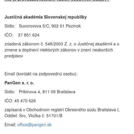
Justičná akadémia Slovenskej republiky
Sídlo: Suvorovova 5/C, 902 01 Pezinok
IČO: 37 851 624
zriadená zákonom č. 548/2003 Z. z. o Justičnej akadémii a o
zmene a doplnení niektorých zákonov v znení neskorších
predpisov
Email (kontakt na zodpovednú osobu):
PanGen s. r. o.
Sídlo: Pribinova 4, 811 09 Bratislava
IČO: 45 470 626
zapísaná v Obchodnom registri Okresného súdu Bratislava I,
Oddiel: Sro, Vložka č. 51701/B
Email:
office@pangen.sk