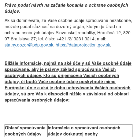
Právo podať návrh na začatie konania o ochrane osobných
údajov:
Ak sa domnievate, že Vaše osobné údaje spracúvane nezákonne,
môžete podať sťažnosť na dozorný orgán, ktorým je Úrad na
ochranu osobných údajov Slovenskej republiky, Hraničná 12, 820
07 Bratislava 27; tel. číslo: +421 /2/ 3231 3214; mail:
statny.dozor@pdp.gov.sk
,
https://dataprotection.gov.sk
.
Bližšie informácie, najmä na aké účely sú Vaše osobné údaje
spracúvané, aký je právny základ spracúvania Vašich
osobných údajov, kto sú príjemcovia Vašich osobných
údajov, či budú Vaše osobné údaje poskytnuté mimo
Európskej únie a aká je doba uchovávania Vašich osobných
údajov, sú pre Vás k dispozícii nižšie v závislosti od oblasti
spracúvania osobných údajov:
Oblasť spracúvania
Informácia o spracúvaní osobných
osobných údajov
údajov dotknutej osoby