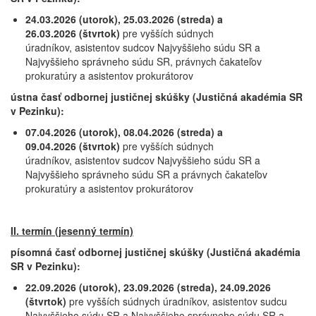
24.03.2026 (utorok), 25.03.2026 (streda) a
26.03.2026 (štvrtok)
pre vyšších súdnych
úradníkov, asistentov sudcov Najvyššieho súdu SR a
Najvyššieho správneho súdu SR, právnych čakateľov
prokuratúry a asistentov prokurátorov
ústna časť odbornej justičnej skúšky (Justičná akadémia SR
v Pezinku):
07.04.2026 (utorok), 08.04.2026 (streda) a
09.04.2026 (štvrtok)
pre vyšších súdnych
úradníkov, asistentov sudcov Najvyššieho súdu SR a
Najvyššieho správneho súdu SR a právnych čakateľov
prokuratúry a asistentov prokurátorov
II. termín (jesenný termín)
písomná časť odbornej justičnej skúšky (Justičná akadémia
SR v Pezinku):
22.09.2026 (utorok), 23.09.2026 (streda),
24.09.2026
(štvrtok)
pre vyšších súdnych úradníkov, asistentov sudcu
Najvyššieho súdu SR a Najvyššieho správneho súdu SR a