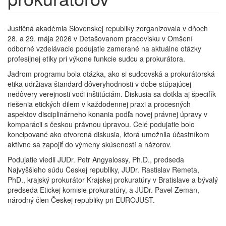
Justičná akadémia Slovenskej republiky zorganizovala v dňoch
28. a 29. mája 2026 v Detašovanom pracovisku v Omšení
odborné vzdelávacie podujatie zamerané na aktuálne otázky
profesijnej etiky pri výkone funkcie sudcu a prokurátora.
Jadrom programu bola otázka, ako si sudcovská a prokurátorská
etika udržiava štandard dôveryhodnosti v dobe stúpajúcej
nedôvery verejnosti voči inštitúciám. Diskusia sa dotkla aj špecifík
riešenia etických dilem v každodennej praxi a procesných
aspektov disciplinárneho konania podľa novej právnej úpravy v
komparácii s českou právnou úpravou. Celé podujatie bolo
koncipované ako otvorená diskusia, ktorá umožnila účastníkom
aktívne sa zapojiť do výmeny skúseností a názorov.
Podujatie viedli JUDr. Petr Angyalossy, Ph.D., predseda
Najvyššieho súdu Českej republiky, JUDr. Rastislav Remeta,
PhD., krajský prokurátor Krajskej prokuratúry v Bratislave a bývalý
predseda Etickej komisie prokuratúry, a JUDr. Pavel Zeman,
národný člen Českej republiky pri EUROJUST.