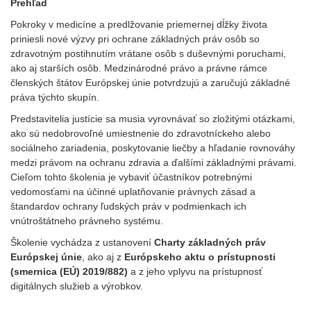
Prehľad
Pokroky v medicíne a predlžovanie priemernej dĺžky života
priniesli nové výzvy pri ochrane základných práv osôb so
zdravotným postihnutím vrátane osôb s duševnými poruchami,
ako aj starších osôb. Medzinárodné právo a právne rámce
členských štátov Európskej únie potvrdzujú a zaručujú základné
práva týchto skupín.
Predstavitelia justície sa musia vyrovnávať so zložitými otázkami,
ako sú nedobrovoľné umiestnenie do zdravotníckeho alebo
sociálneho zariadenia, poskytovanie liečby a hľadanie rovnováhy
medzi právom na ochranu zdravia a ďalšími základnými právami.
Cieľom tohto školenia je vybaviť účastníkov potrebnými
vedomosťami na účinné uplatňovanie právnych zásad a
štandardov ochrany ľudských práv v podmienkach ich
vnútroštátneho právneho systému.
Školenie vychádza z ustanovení
Charty základných práv
Európskej únie
, ako aj z
Európskeho aktu o prístupnosti
(smernica (EÚ) 2019/882)
a z jeho vplyvu na prístupnosť
digitálnych služieb a výrobkov.