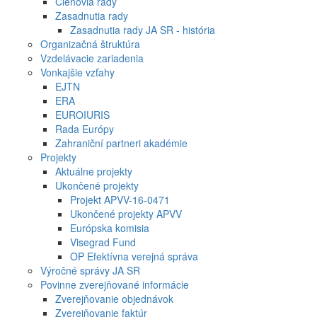
Členovia rady
Zasadnutia rady
Zasadnutia rady JA SR - história
Organizačná štruktúra
Vzdelávacie zariadenia
Vonkajšie vzťahy
EJTN
ERA
EUROIURIS
Rada Európy
Zahraniční partneri akadémie
Projekty
Aktuálne projekty
Ukončené projekty
Projekt APVV-16-0471
Ukončené projekty APVV
Európska komisia
Visegrad Fund
OP Efektívna verejná správa
Výročné správy JA SR
Povinne zverejňované informácie
Zverejňovanie objednávok
Zverejňovanie faktúr