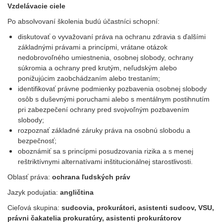
Vzdelávacie ciele
Po absolvovaní školenia budú účastníci schopní:
diskutovať o vyvažovaní práva na ochranu zdravia s ďalšími
základnými právami a princípmi, vrátane otázok
nedobrovoľného umiestnenia, osobnej slobody, ochrany
súkromia a ochrany pred krutým, neľudským alebo
ponižujúcim zaobchádzaním alebo trestaním;
identifikovať právne podmienky pozbavenia osobnej slobody
osôb s duševnými poruchami alebo s mentálnym postihnutím
pri zabezpečení ochrany pred svojvoľným pozbavením
slobody;
rozpoznať základné záruky práva na osobnú slobodu a
bezpečnosť;
oboznámiť sa s princípmi posudzovania rizika a s menej
reštriktívnymi alternatívami inštitucionálnej starostlivosti.
Oblasť práva:
ochrana ľudských práv
Jazyk podujatia:
angličtina
Cieľová skupina:
sudcovia, prokurátori, asistenti sudcov, VSU,
právni čakatelia prokuratúry, asistenti prokurátorov