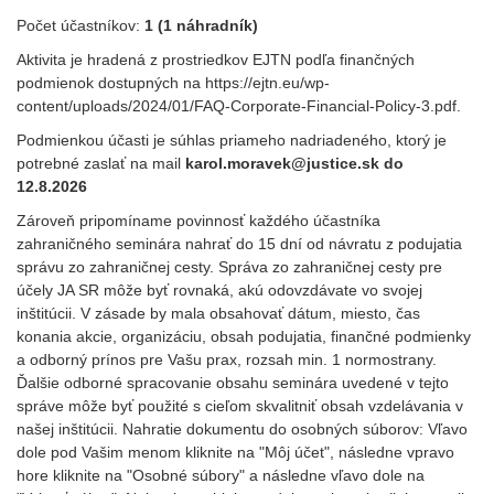
Počet účastníkov:
1 (1 náhradník)
Aktivita je hradená z prostriedkov EJTN podľa finančných
podmienok dostupných na https://ejtn.eu/wp-
content/uploads/2024/01/FAQ-Corporate-Financial-Policy-3.pdf.
Podmienkou účasti je súhlas priameho nadriadeného, ktorý je
potrebné zaslať na mail
karol.moravek@justice.sk do
12.8.2026
Zároveň pripomíname povinnosť každého účastníka
zahraničného seminára nahrať do 15 dní od návratu z podujatia
správu zo zahraničnej cesty. Správa zo zahraničnej cesty pre
účely JA SR môže byť rovnaká, akú odovzdávate vo svojej
inštitúcii. V zásade by mala obsahovať dátum, miesto, čas
konania akcie, organizáciu, obsah podujatia, finančné podmienky
a odborný prínos pre Vašu prax, rozsah min. 1 normostrany.
Ďalšie odborné spracovanie obsahu seminára uvedené v tejto
správe môže byť použité s cieľom skvalitniť obsah vzdelávania v
našej inštitúcii. Nahratie dokumentu do osobných súborov: Vľavo
dole pod Vašim menom kliknite na "Môj účet", následne vpravo
hore kliknite na "Osobné súbory" a následne vľavo dole na