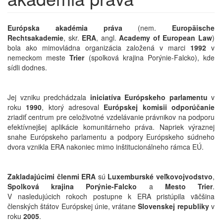
Európska akadémia práva
(nem.
Europäische
Rechtsakademie
, skr.
ERA
, angl.
Academy of European Law
)
bola ako mimovládna organizácia založená v marci
1992
v
nemeckom meste
Trier
(spolková krajina Porýnie-Falcko), kde
sídli dodnes.
Jej vzniku predchádzala
iniciatíva Európskeho parlamentu
v
roku
1990
, ktorý adresoval
Európskej k
omisii
odporúčanie
zriadiť centrum pre celoživotné vzdelávanie právnikov na podporu
efektívnejšej aplikácie komunitárneho práva. Napriek výraznej
snahe Európskeho parlamentu a podpory Európskeho súdneho
dvora vznikla ERA nakoniec mimo inštitucionálneho rámca EÚ.
Zakladajúcimi členmi ERA
sú
Luxemburské veľkovojvodstvo
,
Spolková krajina Porýnie-Falcko
a
Mesto Trier
.
V nasledujúcich rokoch postupne k ERA pristúpila väčšina
členských štátov Európskej únie, vrátane
Slovenskej republiky
v
roku
2005
.