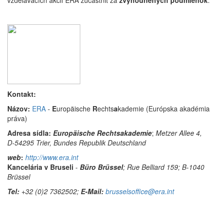
vzdelávacích akcií ERA zúčastniť za
zvýhodnených podmienok
.
Kontakt:
Názov:
ERA
-
E
uropäische
R
echts
a
kademie (Európska akadémia
práva)
Adresa sídla
:
Europäische Rechtsakademie
;
Metzer Allee 4,
D-54295 Trier, Bundes Republik Deutschland
web
:
http://www.era.int
Kancelária v Bruseli
-
Büro Brüssel
;
Rue Belliard 159; B-1040
Brüssel
Tel:
+32 (0)2 7362502;
E-Mail:
brusselsoffice@era.int