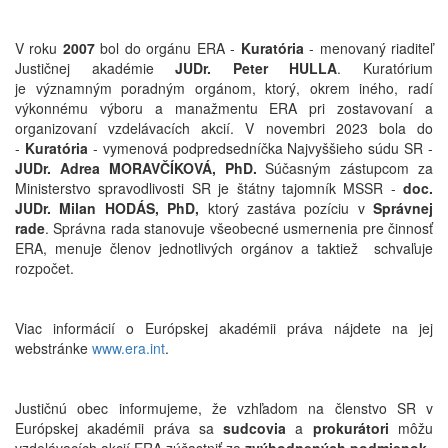
V roku
2007
bol do orgánu ERA -
Kuratória
- menovaný riaditeľ
Justičnej akadémie
JUDr. Peter HULLA
. Kuratórium
je významným poradným orgánom, ktorý, okrem iného, radí
výkonnému výboru a manažmentu ERA pri zostavovaní a
organizovaní vzdelávacích akcií. V novembri 2023 bola do
-
Kuratória
- vymenová podpredsedníčka Najvyššieho súdu SR -
JUDr. Adrea MORAVČÍKOVÁ, PhD.
Súčasným zástupcom za
Ministerstvo spravodlivosti SR je štátny tajomník MSSR -
doc.
JUDr. Milan HODÁS, PhD,
ktorý zastáva pozíciu v
Správnej
rade
. Správna rada stanovuje všeobecné usmernenia pre činnosť
ERA, menuje členov jednotlivých orgánov a taktiež schvaľuje
rozpočet.
Viac informácií o Európskej akadémii práva nájdete na jej
webstránke
www.era.int
.
Justičnú obec informujeme, že vzhľadom na členstvo SR v
Európskej akadémii práva sa
sudcovia
a
prokurátori
môžu