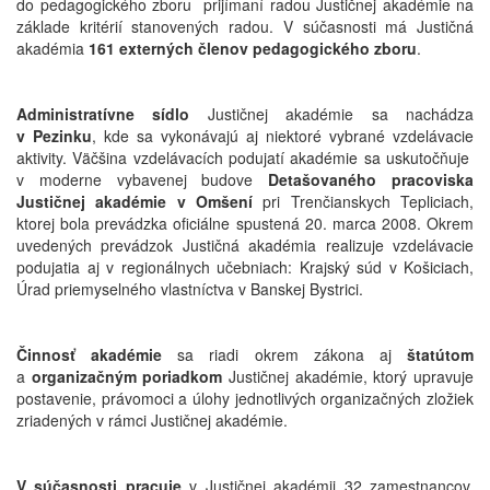
do pedagogického zboru prijímaní radou Justičnej akadémie na
základe kritérií stanovených radou. V súčasnosti má Justičná
akadémia
161 externých členov pedagogického zboru
.
Administratívne sídlo
Justičnej akadémie sa nachádza
v Pezinku
, kde sa vykonávajú aj niektoré vybrané vzdelávacie
aktivity. Väčšina vzdelávacích podujatí akadémie sa uskutočňuje
v moderne vybavenej budove
Detašovaného pracoviska
Justičnej akadémie
v Omšení
pri Trenčianskych Tepliciach,
ktorej bola prevádzka oficiálne spustená 20. marca 2008. Okrem
uvedených prevádzok Justičná akadémia realizuje vzdelávacie
podujatia aj v regionálnych učebniach: Krajský súd v Košiciach,
Úrad priemyselného vlastníctva v Banskej Bystrici.
Činnosť akadémie
sa riadi okrem zákona aj
štatútom
a
organizačným poriadkom
Justičnej akadémie, ktorý upravuje
postavenie, právomoci a úlohy jednotlivých organizačných zložiek
zriadených v rámci Justičnej akadémie.
V súčasnosti pracuje
v Justičnej akadémii 32 zamestnancov,