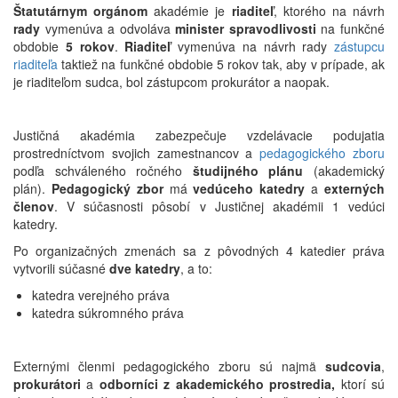
Štatutárnym orgánom
akadémie je
riaditeľ
, ktorého na návrh
rady
vymenúva a odvoláva
minister spravodlivosti
na funkčné
obdobie
5 rokov
.
Riaditeľ
vymenúva na návrh rady
zástupcu
riaditeľa
taktiež na funkčné obdobie 5 rokov tak, aby v prípade, ak
je riaditeľom sudca, bol zástupcom prokurátor a naopak.
Justičná akadémia zabezpečuje vzdelávacie podujatia
prostredníctvom svojich zamestnancov a
pedagogického zboru
podľa schváleného ročného
študijného plánu
(akademický
plán).
Pedagogický zbor
má
vedúceho katedry
a
externých
členov
. V súčasnosti pôsobí v Justičnej akadémii 1 vedúci
katedry.
Po organizačných zmenách sa z pôvodných 4 katedier práva
vytvorili súčasné
dve katedry
, a to:
katedra verejného práva
katedra súkromného práva
Externými členmi pedagogického zboru sú najmä
sudcovia
,
prokurátori
a
odborníci z akademického prostredia,
ktorí sú