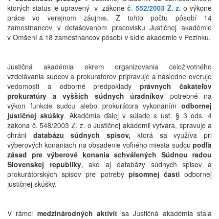
ktorých status je upravený v zákone
č. 552/2003 Z. z.
o výkone
práce vo verejnom záujme
.
Z tohto počtu pôsobí 14
zamestnancov v detašovanom pracovisku Justičnej akadémie
v Omšení a 18 zamestnancov pôsobí v sídle akadémie v Pezinku.
Justičná akadémia okrem
organizovania celoživotného
vzdelávania sudcov a prokurátorov pripravuje a následne overuje
vedomosti a odborné predpoklady
právnych
čakateľov
prokuratúry a vyšších súdnych úradníkov
potrebné na
výkon funkcie sudcu alebo prokurátora vykonaním
odbornej
justičnej skúšky
. Akadémia ďalej v súlade s ust. § 3 ods. 4
zákona č. 548/2003 Z. z. o Justičnej akadémii vytvára, spravuje a
chráni
databázu súdnych spisov,
ktorá sa využíva pri
výberových konaniach na obsadenie voľného miesta sudcu
podľa
zásad pre výberové konania schválených Súdnou radou
Slovenskej republiky
, ako aj databázy súdnych spisov a
prokurátorských spisov pre potreby
písomnej časti
odbornej
justičnej skúšky.
V rámci
medzinárodných aktivít
sa Justičná akadémia stala