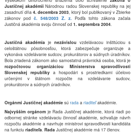
Výsledkom dlhoročného snaženia bolo schválenie
z
ákona o
Justičnej akadémii
Národnou radou Slovenskej republiky na jej
zasadnutí dňa
4. decembra 2003
, ktorý bol publikovaný v Zbierke
zákonov pod
č. 548/2003 Z. z.
Podľa tohto zákona začala
Justičná akadémia svoju činnosť od
1. septembra 2004
.
Justičná akadémia
je
nezávislou
vzdelávacou inštitúciou s
celoštátnou pôsobnosťou, ktorá zabezpečuje organizuje a
vykonáva vzdelávanie sudcov, prokurátorov a súdnych úradníkov.
Bola zriadená zákonom ako samostatná právnická osoba, ktorá je
rozpočtovou organizáciou Ministerstva spravodlivosti
Slovenskej republiky
a hospodári s prostriedkami účelovo
určenými v štátnom rozpočte na vzdelávanie sudcov,
prokurátorov a súdnych úradníkov.
Orgánmi Justičnej akadémie
sú
rada
a
riaditeľ
akadémie.
Najvyšším orgánom
je Rada Justičnej akadémie, ktorá riadi po
odbornej stránke vzdelávaciu činnosť akadémie, schvaľuje návrh
rozpočtu akadémie a navrhuje ministrovi spravodlivosti kandidáta
na funkciu
riaditeľa
.
Rada
Justičnej akadémie má 17 členov.