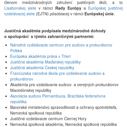
členom medzinárodných združení justičných škôl, a to
Lisabonskej siete
v rámci
Rady Európy
a
Európskej justičnej
vzdelávacej siete
(EJTN) pôsobiacej v rámci
Európskej únie
.
Justičná akadémia podpísala medzinárodné dohody
o spolupráci s týmito zahraničnými partnermi:
Národné vzdelávacie centrum pre sudcov a prokurátorov
Poľska
Európska akadémia práva v Trieri
Justičná akadémia Maďarskej republiky
Justičná akadémia Českej republiky
Francúzska národná škola pre vzdelávanie sudcov a
prokurátorov
Akadémia pre vzdelávanie sudcov a verejných prokurátorov
Macedónskej republiky
Asociácia sudcov Pernambuca, Brazílska federatívna
republika
Bavorské ministerstvo spravodlivosti a ochrany spotrebiteľa,
Nemecká spolková republika
Justičné vzdelávacie centrum Čiernej Hory
Nemecká spolková akadémia, Nemecká spolková republika