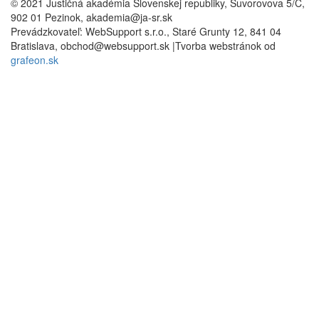
© 2021 Justičná akadémia Slovenskej republiky, Suvorovova 5/C,
902 01 Pezinok, akademia@ja-sr.sk
Prevádzkovateľ: WebSupport s.r.o., Staré Grunty 12, 841 04
Bratislava, obchod@websupport.sk |Tvorba webstránok od
grafeon.sk