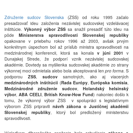
Združenie sudcov Slovenska
(ZSS) od roku 1995 začalo
presadzovať ideu založenia nezávislej sudcovskej vzdelávacej
inštitúcie.
Výkonný výbor ZSS
sa snažil presadiť túto ideu na
pôde
Ministerstva spravodlivosti Slovenskej republiky
opakovane v priebehu rokov 1996 až 2003, avšak prvým
konkrétnym úspechom bol až prísľub ministra spravodlivosti na
medzinárodnej konferencii, ktorá sa konala
v júni 2001
v
Dunajskej Strede, že podporí vznik nezávislej sudcovskej
akadémie. Dovtedy sa myšlienka sudcovskej akadémie zo strany
výkonnej moci odmietala alebo bola akceptovaná len
pro forma
. S
podporou
ZSS
,
sudcov
samotných, ako aj viacerých
medzinárodných inštitúcií
(
Rada Európy
,
Európska komisia
,
Medzinárodné združenie sudcov
,
Holandský helsinský
výbor
,
ABA CEELI
,
British Know-How Fund
) nakoniec došlo k
tomu, že výkonný výbor ZSS v spolupráci s legislatívnym
výborom ZSS pripravili
návrh zákona o Justičnej akadémii
Slovenskej republiky
, ktorý bol predložený ministerstvu
spravodlivosti.