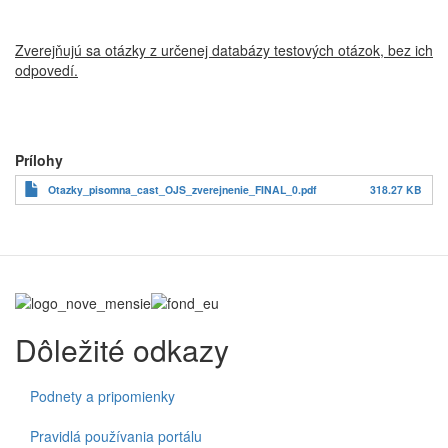
Zverejňujú sa otázky z určenej databázy testových otázok, bez ich
odpovedí.
Prílohy
Otazky_pisomna_cast_OJS_zverejnenie_FINAL_0.pdf
318.27 KB
Dôležité odkazy
Podnety a pripomienky
Pravidlá používania portálu