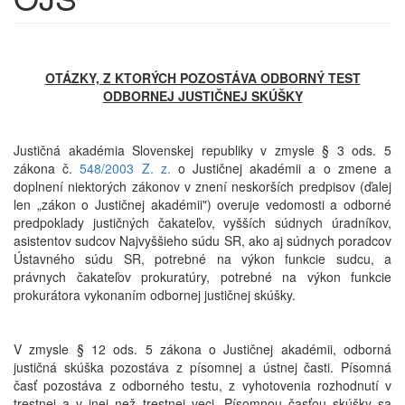
OTÁZKY, Z KTORÝCH POZOSTÁVA ODBORNÝ TEST
ODBORNEJ JUSTIČNEJ SKÚŠKY
Justičná akadémia Slovenskej republiky v zmysle § 3 ods. 5
zákona č.
548/2003 Z. z.
o Justičnej akadémii a o zmene a
doplnení niektorých zákonov v znení neskorších predpisov (ďalej
len „zákon o Justičnej akadémii") overuje vedomosti a odborné
predpoklady justičných čakateľov, vyšších súdnych úradníkov,
asistentov sudcov Najvyššieho súdu SR, ako aj súdnych poradcov
Ústavného súdu SR, potrebné na výkon funkcie sudcu, a
právnych čakateľov prokuratúry, potrebné na výkon funkcie
prokurátora vykonaním odbornej justičnej skúšky.
V zmysle § 12 ods. 5 zákona o Justičnej akadémii, odborná
justičná skúška pozostáva z písomnej a ústnej časti. Písomná
časť pozostáva z odborného testu, z vyhotovenia rozhodnutí v
trestnej a v inej než trestnej veci. Písomnou časťou skúšky sa