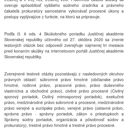
overuje spôsobilosť vyššieho súdneho úradníka a právneho
čakateľa prokuratúry samostatne vykonávať procesné úkony a
postupy vyplývajúce z funkcie, na ktorú sa pripravuje.
Podľa čl. 6 ods. 4 Skúšobného poriadku Justičnej akadémie
Slovenskej republiky účinného od 27. októbra 2020 sa znenie
testových otázok bez odpovedí zverejňuje najmenej tri mesiace
pred konaním skúšky na internetovom portáli Justičnej akadémie
Slovenskej republiky.
Zverejnené testové otázky pozostávajú z nasledovných okruhov
právnych oblastí: súkromné právo hmotné (občianske právo
hmotné, rodinné právo, pracovné právo, právo duševného
vlastníctva a obchodné právo), civilné právo procesné (Civilný
sporový poriadok, Civilný mimosporový poriadok), exekučné
právo, medzinárodné právo súkromné a procesné, medzinárodné
právo verejné a európske právo, verejné právo (ústavné právo,
správne právo - správny poriadok, zákon o priestupkoch a
Správny súdny poriadok, organizácia a pôsobnosť súdov a
prokuratúry), trestné právo hmotné a trestné právo procesné.