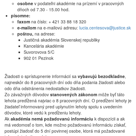
osobne
v podateľni akadémie na prízemí v pracovných
dňoch od 7.30 - 15.00 hod.
písomne:
faxom
na číslo: + 421 33 88 18 320
e-mailom
na e-mailovú adresu:
lucia.centesova@justice.sk
poštou,
na adrese:
Justičná akadémia Slovenskej republiky
Kancelária akadémie
Suvorovova 5/C
902 01 Pezinok
Žiadosti o sprístupnenie informácií sa
vybavujú
bezodkladne
,
najneskôr do 8 pracovných dní odo dňa podania žiadosti alebo
odo dňa odstránenia nedostatkov žiadosti.
Zo závažných dôvodov
stanovených zákonom
môže byť táto
lehota predĺžená najviac o 8 pracovných dní. O predĺžení lehoty je
žiadateľ informovaný pred uplynutím lehoty spolu s uvedením
dôvodov, ktoré vedú k predĺženiu lehoty.
Ak
akadémia nemá požadovanú informáciu
k dispozícii a ak
má vedomosť o tom, kde možno požadovanú informáciu získať,
postúpi žiadosť do 5 dní povinnej osobe, ktorá má požadované