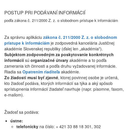
POSTUP PRI PODÁVANÍ INFORMÁCIÍ
podľa zákona č. 211/2000 Z. z. o slobodnom prístupe k informáciám
Za správnu aplikáciu
zákona č. 211/2000 Z. z. o slobodnom
prístupe k informáciám
je zodpovedná kancelária Justičnej
akadémie Slovenskej republiky (ďalej len „akadémia").
Subjektom zodpovedným za poskytovanie konkrétnych
informácií
sú
organizačné útvary
akadémie a to podľa
zamerania ich činnosti a podľa druhu vyžadovanej informácie.
Riadia sa
Opatrením riaditeľa
akadémie.
Zo žiadosti musí byť zjavné
, ktorej povinnej osobe je určená,
kto žiadosť podáva, ktorých informácií sa týka a aký spôsob
sprístupnenia informácií žiadateľ navrhuje (napr. písomne, faxom,
e-mailom).
Žiadosť sa podáva:
ústne:
telefonicky
na číslo: + 421 33 88 18 301, 302