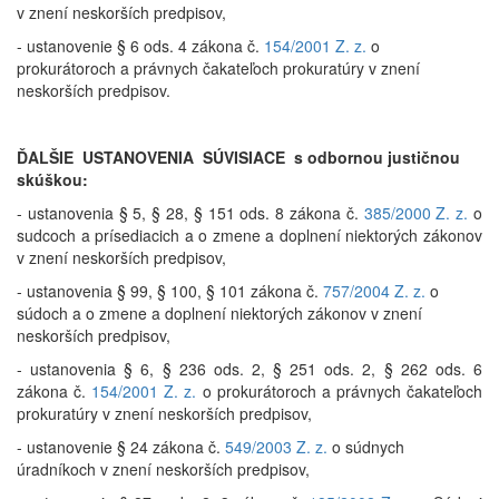
v znení neskorších predpisov,
- ustanovenie § 6 ods. 4 zákona č.
154/2001 Z. z.
o
prokurátoroch a právnych čakateľoch prokuratúry v znení
neskorších predpisov.
ĎALŠIE USTANOVENIA SÚVISIACE s odbornou justičnou
skúškou:
- ustanovenia § 5, § 28, § 151 ods. 8 zákona č.
385/2000 Z. z.
o
sudcoch a prísediacich a o zmene a doplnení niektorých zákonov
v znení neskorších predpisov,
- ustanovenia § 99, § 100, § 101 zákona č.
757/2004 Z. z.
o
súdoch a o zmene a doplnení niektorých zákonov v znení
neskorších predpisov,
- ustanovenia § 6, § 236 ods. 2, § 251 ods. 2, § 262 ods. 6
zákona č.
154/2001 Z. z.
o prokurátoroch a právnych čakateľoch
prokuratúry v znení neskorších predpisov,
- ustanovenie § 24 zákona č.
549/2003 Z. z.
o súdnych
úradníkoch v znení neskorších predpisov,