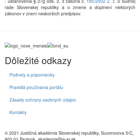
- ustanovenia § 27g ods. 2, 3 zákona č.
185/2002 Z. z.
o Súdnej
rade Slovenskej republiky a o zmene a doplnení niektorých
zákonov v znení neskorších predpisov.
Dôležité odkazy
Podnety a pripomienky
Pravidlá používania portálu
Zásady ochrany osobných údajov
Kontakty
© 2021 Justičná akadémia Slovenskej republiky, Suvorovova 5/C,
902 01 Pezinok, akademia@ja-sr.sk