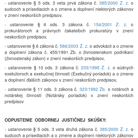
- ustanovenie § 5 ods. 3 veta prvá zákona č.
385/2000 Z. z.
o
sudcoch a prísediacich a o zmene a doplnení niektorých zákonov
v znení neskorších predpisov,
- ustanovenie § 6 ods. 3 zákona č.
154/2001 Z. z.
o
prokurátoroch a právnych čakateľoch prokuratúry v znení
neskorších predpisov,
- ustanovenie § 6 zákona č.
586/2003 Z. z.
o advokácii a o zmene
a doplnení zákona č. 455/1991 Zb. o živnostenskom podnikaní
(živnostenský zákon) v znení neskorších predpisov,
- ustanovenie § 10 ods. 3 zákona č.
233/1995 Z. z.
o súdnych
exekútoroch a exekučnej činnosti (Exekučný poriadok) a o zmene
a doplnení ďalších zákonov v znení neskorších predpisov,
- ustanovenie § 11 ods. 3 zákona č.
323/1992 Zb.
o notároch a
notárskej činnosti (Notársky poriadok) v znení neskorších
predpisov
ODPUSTENIE ODBORNEJ JUSTIČNEJ SKÚŠKY:
- ustanovenie § 5 ods. 3 veta druhá zákona č.
385/2000 Z. z.
o
sudcoch a prísediacich a o zmene a doplnení niektorých zákonov