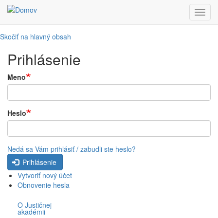
Toggl
navig
Skočiť na hlavný obsah
Prihlásenie
Meno
Heslo
Nedá sa Vám prihlásiť / zabudli ste heslo?
Prihlásenie
Vytvoriť nový účet
Obnovenie hesla
O Justičnej
akadémii