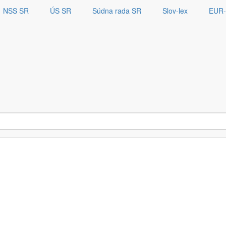
NSS SR
ÚS SR
Súdna rada SR
Slov-lex
EUR-
liografia 2025