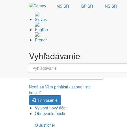
MS SR
GP SR
NS SR
Skočiť na hlavný obsah
Bib
Prihlásenie
Meno
Vyhľadávanie
Vyhľadávanie
Heslo
Nedá sa Vám prihlásiť / zabudli ste
heslo?
Prihlásenie
Vytvoriť nový účet
Obnovenie hesla
O Justičnej