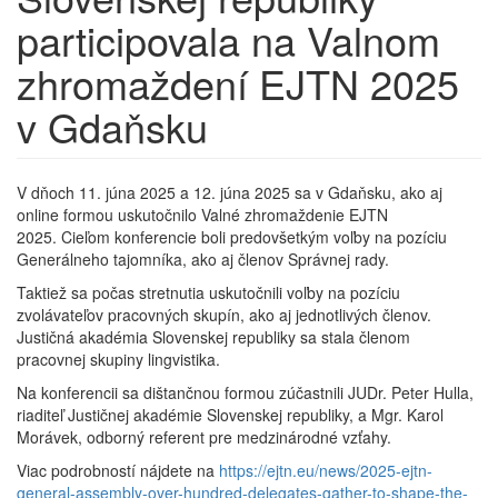
participovala na Valnom
zhromaždení EJTN 2025
v Gdaňsku
V dňoch 11. júna 2025 a 12. júna 2025 sa v Gdaňsku, ako aj
online formou uskutočnilo Valné zhromaždenie EJTN
2025. Cieľom konferencie boli predovšetkým voľby na pozíciu
Generálneho tajomníka, ako aj členov Správnej rady.
Taktiež sa počas stretnutia uskutočnili voľby na pozíciu
zvolávateľov pracovných skupín, ako aj jednotlivých členov.
Justičná akadémia Slovenskej republiky sa stala členom
pracovnej skupiny lingvistika.
Na konferencii sa dištančnou formou zúčastnili JUDr. Peter Hulla,
riaditeľ Justičnej akadémie Slovenskej republiky, a Mgr. Karol
Morávek, odborný referent pre medzinárodné vzťahy.
Viac podrobností nájdete na
https://ejtn.eu/news/2025-ejtn-
general-assembly-over-hundred-delegates-gather-to-shape-the-