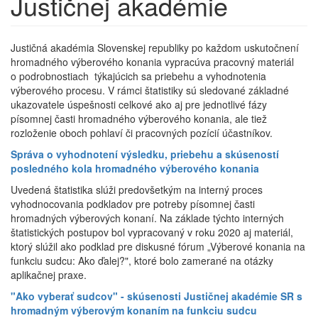
Justičnej akadémie
Justičná akadémia Slovenskej republiky po každom uskutočnení
hromadného výberového konania vypracúva pracovný materiál
o podrobnostiach týkajúcich sa priebehu a vyhodnotenia
výberového procesu. V rámci štatistiky sú sledované základné
ukazovatele úspešnosti celkové ako aj pre jednotlivé fázy
písomnej časti hromadného výberového konania, ale tiež
rozloženie oboch pohlaví či pracovných pozícií účastníkov.
Správa o vyhodnotení výsledku, priebehu a skúseností
posledného kola hromadného výberového konania
Uvedená štatistika slúži predovšetkým na interný proces
vyhodnocovania podkladov pre potreby písomnej časti
hromadných výberových konaní. Na základe týchto interných
štatistických postupov bol vypracovaný v roku 2020 aj materiál,
ktorý slúžil ako podklad pre diskusné fórum „Výberové konania na
funkciu sudcu: Ako ďalej?", ktoré bolo zamerané na otázky
aplikačnej praxe.
"Ako vyberať sudcov" - skúsenosti Justičnej akadémie SR s
hromadným výberovým konaním na funkciu sudcu