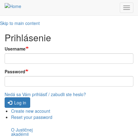
Toggl
navig
Skip to main content
Prihlásenie
Username
Password
Nedá sa Vám prihlásiť / zabudli ste heslo?
Log in
Create new account
Reset your password
O Justičnej
akadémii