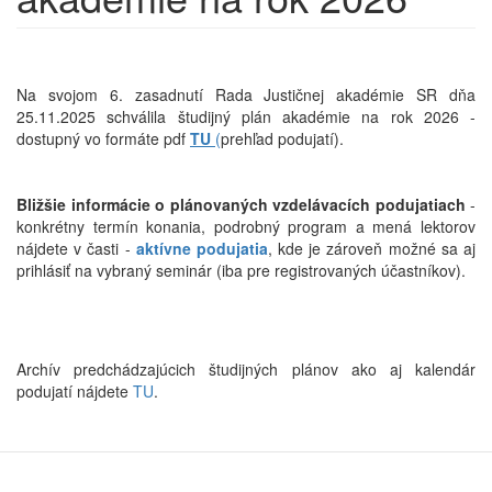
Na svojom 6. zasadnutí Rada Justičnej akadémie SR dňa
25.11.2025 schválila študijný plán akadémie na rok 2026 -
dostupný vo formáte pdf
TU
(
prehľad podujatí).
Bližšie informácie o plánovaných vzdelávacích podujatiach
-
konkrétny termín konania, podrobný program a mená lektorov
nájdete v časti -
aktívne podujatia
, kde je zároveň možné sa aj
prihlásiť na vybraný seminár (iba pre registrovaných účastníkov).
Archív predchádzajúcich študijných plánov ako aj kalendár
podujatí nájdete
TU
.