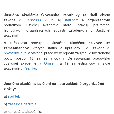
Justičná akadémia Slovenskej republiky sa riadi
okrem
zákona
č. 548/2003 Z. z.
aj
štatútom
a organizačným
poriadkom Justičnej akadémie, ktoré upravujú právomoci
jednotlivých organizačných súčastí zriadených v Justičnej
akadémii.
V súčasnosti pracuje v Justičnej akadémii
celkovo 32
zamestnancov
, ktorých status je upravený v zákone
č.
552/2003 Z. z.
o výkone práce vo verejnom záujme. Z uvedeného
počtu pôsobí 13 zamestnancov v Detašovanom pracovisku
Justičnej akadémie
v Omšení
a 19 zamestnancov v sídle
akadémie
v Pezinku
.
Justičná akadémia sa člení na tieto základné organizačné
zložky:
a)
riaditeľ
,
b)
zástupca riaditeľa,
c) kancelária akadémie,