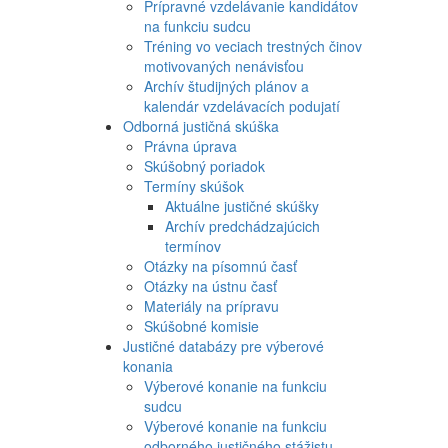
Prípravné vzdelávanie kandidátov
na funkciu sudcu
Tréning vo veciach trestných činov
motivovaných nenávisťou
Archív študijných plánov a
kalendár vzdelávacích podujatí
Odborná justičná skúška
Právna úprava
Skúšobný poriadok
Termíny skúšok
Aktuálne justičné skúšky
Archív predchádzajúcich
termínov
Otázky na písomnú časť
Otázky na ústnu časť
Materiály na prípravu
Skúšobné komisie
Justičné databázy pre výberové
konania
Výberové konanie na funkciu
sudcu
Výberové konanie na funkciu
odborného justičného stážistu