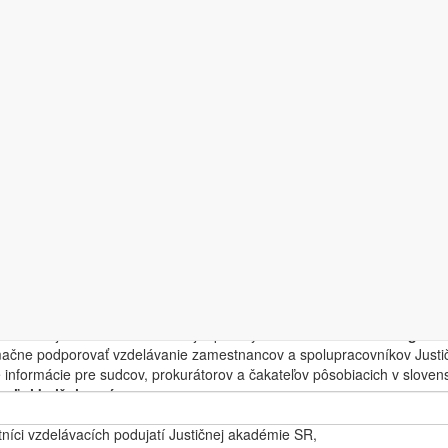
žnica
ľadávanie
prihláška do
objednanie 
objednanie rešerš
e
katalógu
knižnice
článku
 Justičnej akadémie Slovenskej republiky SR bola zriadená
1. augusta
rmačne podporovať vzdelávanie zamestnancov a spolupracovníkov Justi
 informácie pre sudcov, prokurátorov a čakateľov pôsobiacich v slovenske
teľmi knižnice sú:
stnanci Justičnej akadémie SR, stáli a externí členovia pedagogického
níci vzdelávacích podujatí Justičnej akadémie SR,