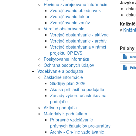
Jazykov
Povinne zverejňované informácie
doku
Zverejňovanie objednávok
doku
Zverejňovanie faktúr
Zverejňovanie zmlúv
Knižnič
Verejné obstarávanie
v
Knižn
Verejné obstarávanie - aktívne
Verejné obstarávanie - archív
Verejné obstarávania v rámci
Prílohy
projektu OP EVS
Kni
Poskytovanie informácií
Ochrana osobných údajov
Pri
Vzdelávanie a podujatia
Základné informácie
Študijný plán 2026
Ako sa prihlásiť na podujatie
Zásady výberu účastníkov na
podujatie
Aktívne podujatia
Materiály k podujatiam
Prípravné vzdelávanie
právnych čakateľov prokuratúry
Archív - On-line vzdelávanie