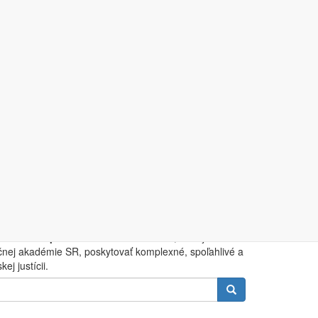
kópie
objednanie zasielania
obsahu časopisov
 2006.
Je
špecializovanou knižnicou
, ktorej úlohou
čnej akadémie SR, poskytovať komplexné, spoľahlivé a
j justícii.
Rechercher
 zboru,