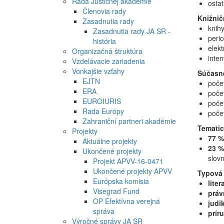
Rada Justičnej akadémie
ostat
Členovia rady
Knižnič
Zasadnutia rady
knihy
Zasadnutia rady JA SR -
peri
história
elek
Organizačná štruktúra
inter
Vzdelávacie zariadenia
Vonkajšie vzťahy
Súčasné
EJTN
poče
ERA
poče
EUROIURIS
poče
Rada Európy
poče
Zahraniční partneri akadémie
Tematic
Projekty
77 %
Aktuálne projekty
23 %
Ukončené projekty
slovn
Projekt APVV-16-0471
Ukončené projekty APVV
Typová 
Európska komisia
liter
Visegrad Fund
práv
OP Efektívna verejná
judi
správa
prír
Výročné správy JA SR