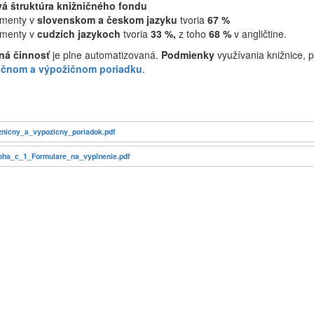
á štruktúra knižničného fondu
menty v
slovenskom a českom jazyku
tvoria
67 %
menty v
cudzích jazykoch
tvoria
33 %,
z toho
68 %
v angličtine.
ná činnosť
je plne automatizovaná.
Podmienky
využívania knižnice, 
ičnom a výpožičnom poriadku
.
znicny_a_vypozicny_poriadok.pdf
loha_c_1_Formulare_na_vyplnenie.pdf