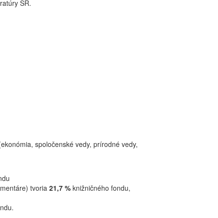
uratúry SR.
ekonómia, spoločenské vedy, prírodné vedy,
ndu
mentáre) tvoria
21,7 %
knižničného fondu,
ondu.