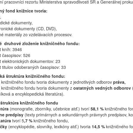
ní pracovníci rezortu Ministerstva spravodlivosti SR a Generálnej prok
ný fond knižnice tvoria:
,
odické dokumenty,
tronické dokumenty (CD, DVD),
né materiály zo vzdelávacích procesov.
 druhové zloženie knižničného fondu:
t kníh: 3946
t časopisov: 526
t elektronických dokumentov: 23
t titulov odoberaných časopisov: 33
ká štruktúra knižničného fondu:
knižničného fondu tvoria dokumenty z jednotlivých odborov
práva,
knižničného fondu tvoria dokumenty z
ostatných vedných odborov
(
íková a encyklopedická literatúra).
štruktúra knižničného fondu
atúra
(monografie, zborníky, učebnice atď.) tvorí
58,1 %
knižničného fo
ne predpisy
(texty primárnych a sekundárnych právnych predpisov, ko
katúra
tvorí 5
,7 %
knižničného fondu,
učky
(encyklopédie, slovníky, lexikóny atď.) tvoria
14,5 %
knižničného f