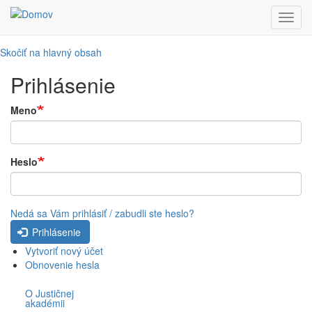
Toggl
navig
Skočiť na hlavný obsah
Prihlásenie
Meno
Heslo
Nedá sa Vám prihlásiť / zabudli ste heslo?
Prihlásenie
Vytvoriť nový účet
Obnovenie hesla
O Justičnej
akadémii