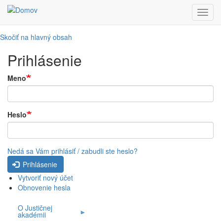
Toggl
navig
Skočiť na hlavný obsah
Prihlásenie
Meno
Heslo
Nedá sa Vám prihlásiť / zabudli ste heslo?
Prihlásenie
Vytvoriť nový účet
Obnovenie hesla
O Justičnej
akadémii