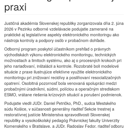
praxi
Justičná akadémia Slovenskej republiky zorganizovala dňa 2. júna
2026 v Pezinku odborné vzdelávacie podujatie zamerané na
praktické aj legislatívne aspekty elektronického monitoringu ako
nástroja kontroly a podpory osôb v probačnom dohľade.
Odborný program poskytol účastníkom prehľad o právnych
východiskách výkonu elektronického monitoringu, technických
možnostiach a limitoch systému, ako aj o procesných krokoch pri
jeho nariaďovaní, inštalácii a kontrole. Rozobraté boli modelové
situácie z praxe ilustrujúce efektívne využitie elektronického
monitoringu pri znižovaní recidívy a posilňovaní resocializačných
opatrení. Osobitná pozornosť bola venovaná spolupráci medzi
probačnými úradníkmi, súdmi, políciou a operačným strediskom
ESMO, vrátane riešenia krízových situácií a porušení podmienok.
Podujatie viedli JUDr. Daniel Petričko, PhD., sudca Mestského
súdu Košice, v súčasnosti generálny riaditeľ Sekcie trestnej a
restoratívnej justície Ministerstva spravodlivosti Slovenskej
republiky a vysokoškolský pedagóg Právnickej fakulty Univerzity
Komenského v Bratislave, a JUDr. Radoslav Fedor, riaditeľ odboru