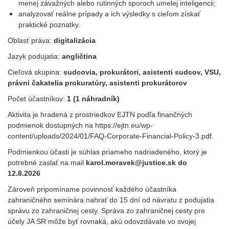
menej závažných alebo rutinných sporoch umelej inteligencii;
analyzovať reálne prípady a ich výsledky s cieľom získať
praktické poznatky.
Oblasť práva:
digitalizácia
Jazyk podujatia:
angličtina
Cieľová skupina:
sudcovia, prokurátori, asistenti sudcov, VSU,
právni čakatelia prokuratúry, asistenti prokurátorov
Počet účastníkov:
1 (1 náhradník)
Aktivita je hradená z prostriedkov EJTN podľa finančných
podmienok dostupných na https://ejtn.eu/wp-
content/uploads/2024/01/FAQ-Corporate-Financial-Policy-3.pdf.
Podmienkou účasti je súhlas priameho nadriadeného, ktorý je
potrebné zaslať na mail
karol.moravek@justice.sk do
12.8.2026
Zároveň pripomíname povinnosť každého účastníka
zahraničného seminára nahrať do 15 dní od návratu z podujatia
správu zo zahraničnej cesty. Správa zo zahraničnej cesty pre
účely JA SR môže byť rovnaká, akú odovzdávate vo svojej