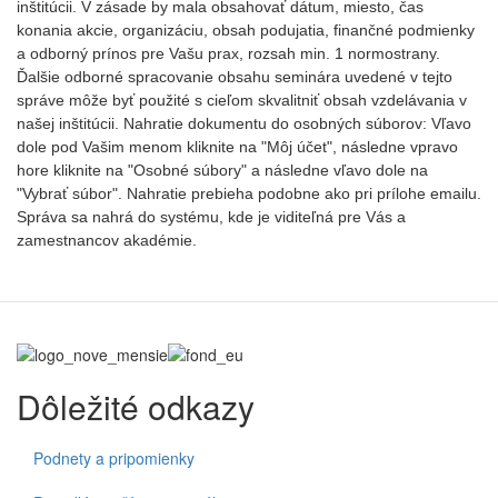
inštitúcii. V zásade by mala obsahovať dátum, miesto, čas
konania akcie, organizáciu, obsah podujatia, finančné podmienky
a odborný prínos pre Vašu prax, rozsah min. 1 normostrany.
Ďalšie odborné spracovanie obsahu seminára uvedené v tejto
správe môže byť použité s cieľom skvalitniť obsah vzdelávania v
našej inštitúcii. Nahratie dokumentu do osobných súborov: Vľavo
dole pod Vašim menom kliknite na "Môj účet", následne vpravo
hore kliknite na "Osobné súbory" a následne vľavo dole na
"Vybrať súbor". Nahratie prebieha podobne ako pri prílohe emailu.
Správa sa nahrá do systému, kde je viditeľná pre Vás a
zamestnancov akadémie.
Dôležité odkazy
Podnety a pripomienky