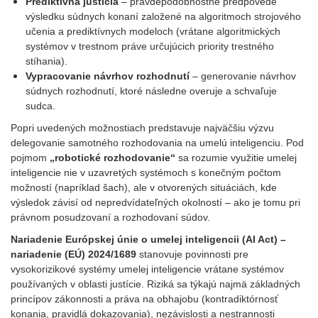
Prediktívna justícia
– pravdepodobnostné predpovede
výsledku súdnych konaní založené na algoritmoch strojového
učenia a prediktívnych modeloch (vrátane algoritmických
systémov v trestnom práve určujúcich priority trestného
stíhania).
Vypracovanie návrhov rozhodnutí
– generovanie návrhov
súdnych rozhodnutí, ktoré následne overuje a schvaľuje
sudca.
Popri uvedených možnostiach predstavuje najväčšiu výzvu
delegovanie samotného rozhodovania na umelú inteligenciu. Pod
pojmom
„robotické rozhodovanie“
sa rozumie využitie umelej
inteligencie nie v uzavretých systémoch s konečným počtom
možností (napríklad šach), ale v otvorených situáciách, kde
výsledok závisí od nepredvídateľných okolností – ako je tomu pri
právnom posudzovaní a rozhodovaní súdov.
Nariadenie Európskej únie o umelej inteligencii (AI Act) –
nariadenie (EÚ) 2024/1689
stanovuje povinnosti pre
vysokorizikové systémy umelej inteligencie vrátane systémov
používaných v oblasti justície. Riziká sa týkajú najmä základných
princípov zákonnosti a práva na obhajobu (kontradiktórnosť
konania, pravidlá dokazovania), nezávislosti a nestrannosti