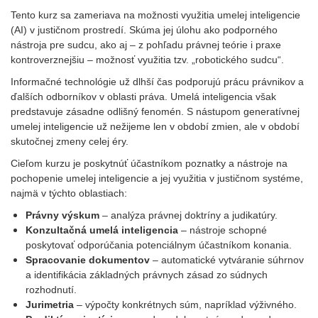
Tento kurz sa zameriava na možnosti využitia umelej inteligencie
(AI) v justičnom prostredí. Skúma jej úlohu ako podporného
nástroja pre sudcu, ako aj – z pohľadu právnej teórie i praxe
kontroverznejšiu – možnosť využitia tzv. „robotického sudcu“.
Informačné technológie už dlhší čas podporujú prácu právnikov a
ďalších odborníkov v oblasti práva. Umelá inteligencia však
predstavuje zásadne odlišný fenomén. S nástupom generatívnej
umelej inteligencie už nežijeme len v období zmien, ale v období
skutočnej zmeny celej éry.
Cieľom kurzu je poskytnúť účastníkom poznatky a nástroje na
pochopenie umelej inteligencie a jej využitia v justičnom systéme,
najmä v týchto oblastiach:
Právny výskum
– analýza právnej doktríny a judikatúry.
Konzultačná umelá inteligencia
– nástroje schopné
poskytovať odporúčania potenciálnym účastníkom konania.
Spracovanie dokumentov
– automatické vytváranie súhrnov
a identifikácia základných právnych zásad zo súdnych
rozhodnutí.
Jurimetria
– výpočty konkrétnych súm, napríklad výživného.