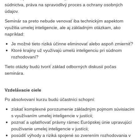
súdnictva, práva na spravodlivý proces a ochrany osobných
údajov.
Seminár sa preto nebude venovať iba technickým aspektom
využitia umelej inteligencie, ale aj základným otázkam, ako
napríklad:
Je možné tieto riziká účinne eliminovať alebo aspoň zmierniť?
Ktoré krajiny už využívajú umelú inteligenciu pri súdnom
rozhodovaní?
Tieto otázky budú tvoriť základ odborných diskusií počas
seminára.
Vzdelávacie ciele
Po absolvovaní kurzu budú účastníci schopní:
získať komplexné porozumenie základným pojmom súvisiacim
s využívaním umelej inteligencie v justícii;
poznať a uplatňovať právny rámec Európskej únie upravujúci
používanie umelej inteligencie v justícii;
posúdiť výhody a riziká spojené so zverením rozhodovania v