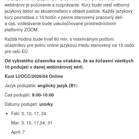
webinárov je počúvanie a rozprávanie. Kurz bude viesť odborný
jazykový lektor so skúsenosťami v oblasti justície. Každý jazykový
kurz pozostáva z 10 hodín v pevne stanovený pracovný deň
a čas, vzdelávanie bude uskutočňované prostredníctvom
platformy ZOOM.
Každá hodina bude trvať 60 min. s maximálnym počtom
účastníkov pre jednu online jazykovú triedu stanovený na 10 osôb
pre celú EÚ.
Od vybratého účastníka sa očakáva, že sa žúčastní všetkych
10 podujatí v danej webinárovej sérii.
Kurz LI/OCC/2026/04 Online
Jazyk podujatia:
anglický
jazyk (B1
)
Čas podujatí:
9:00-10:00
Dátumy podujatí:
utorky
Feb: 3, 10, 17, 24
Mar: 3, 10, 17,24, 31
April: 7