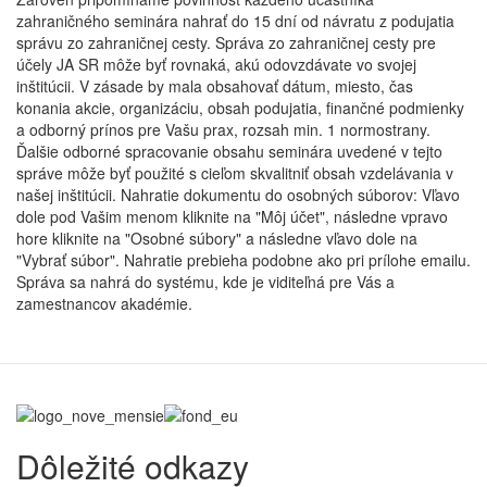
zahraničného seminára nahrať do 15 dní od návratu z podujatia
správu zo zahraničnej cesty. Správa zo zahraničnej cesty pre
účely JA SR môže byť rovnaká, akú odovzdávate vo svojej
inštitúcii. V zásade by mala obsahovať dátum, miesto, čas
konania akcie, organizáciu, obsah podujatia, finančné podmienky
a odborný prínos pre Vašu prax, rozsah min. 1 normostrany.
Ďalšie odborné spracovanie obsahu seminára uvedené v tejto
správe môže byť použité s cieľom skvalitniť obsah vzdelávania v
našej inštitúcii. Nahratie dokumentu do osobných súborov: Vľavo
dole pod Vašim menom kliknite na "Môj účet", následne vpravo
hore kliknite na "Osobné súbory" a následne vľavo dole na
"Vybrať súbor". Nahratie prebieha podobne ako pri prílohe emailu.
Správa sa nahrá do systému, kde je viditeľná pre Vás a
zamestnancov akadémie.
Dôležité odkazy