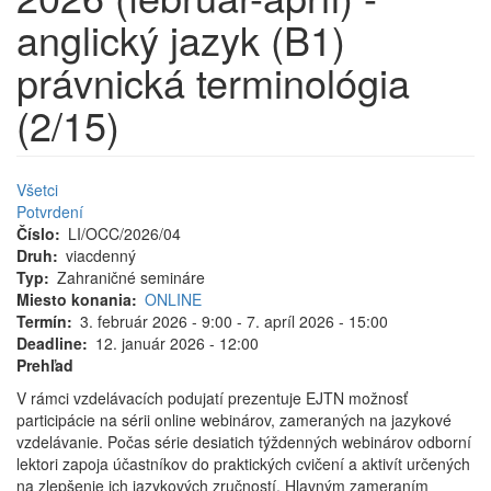
anglický jazyk (B1)
právnická terminológia
(2/15)
Všetci
Potvrdení
Číslo
LI/OCC/2026/04
Druh
viacdenný
Typ
Zahraničné semináre
Miesto konania
ONLINE
Termín
3. február 2026 - 9:00
-
7. apríl 2026 - 15:00
Deadline
12. január 2026 - 12:00
Prehľad
V rámci vzdelávacích podujatí prezentuje EJTN možnosť
participácie na sérii online webinárov, zameraných na jazykové
vzdelávanie. Počas série desiatich týždenných webinárov odborní
lektori zapoja účastníkov do praktických cvičení a aktivít určených
na zlepšenie ich jazykových zručností. Hlavným zameraním