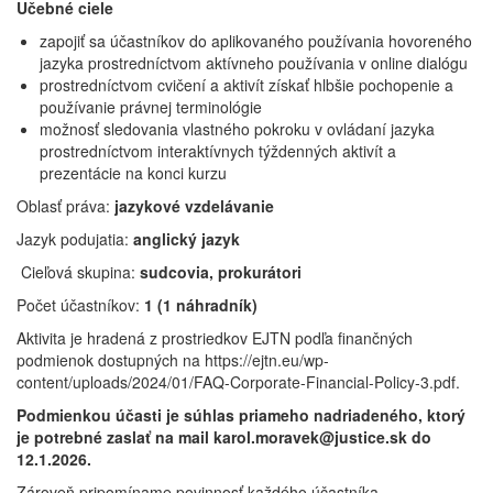
Učebné ciele
zapojiť sa účastníkov do aplikovaného používania hovoreného
jazyka prostredníctvom aktívneho používania v online dialógu
prostredníctvom cvičení a aktivít získať hlbšie pochopenie a
používanie právnej terminológie
možnosť sledovania vlastného pokroku v ovládaní jazyka
prostredníctvom interaktívnych týždenných aktivít a
prezentácie na konci kurzu
Oblasť práva:
jazykové vzdelávanie
Jazyk podujatia:
anglický jazyk
Cieľová skupina:
sudcovia, prokurátori
Počet účastníkov:
1 (1 náhradník)
Aktivita je hradená z prostriedkov EJTN podľa finančných
podmienok dostupných na https://ejtn.eu/wp-
content/uploads/2024/01/FAQ-Corporate-Financial-Policy-3.pdf.
Podmienkou účasti je súhlas priameho nadriadeného, ktorý
je potrebné zaslať na mail karol.moravek@justice.sk do
12.1.2026.
Zároveň pripomíname povinnosť každého účastníka