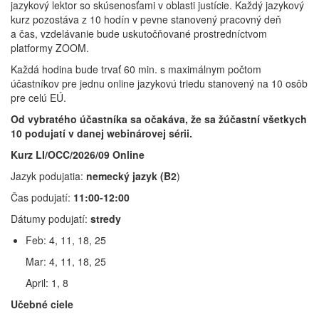
jazykový lektor so skúsenosťami v oblasti justície. Každý jazykový
kurz pozostáva z 10 hodín v pevne stanovený pracovný deň
a čas, vzdelávanie bude uskutočňované prostredníctvom
platformy ZOOM.
Každá hodina bude trvať 60 min. s maximálnym počtom
účastníkov pre jednu online jazykovú triedu stanovený na 10 osôb
pre celú EÚ.
Od vybratého účastníka sa očakáva, že sa žúčastní všetkych
10 podujatí v danej webinárovej sérii.
Kurz LI/OCC/2026/09 Online
Jazyk podujatia:
nemecký
jazyk (B2
)
Čas podujatí:
11:00-12:00
Dátumy podujatí:
stredy
Feb: 4, 11, 18, 25
Mar: 4, 11, 18, 25
April: 1, 8
Učebné ciele