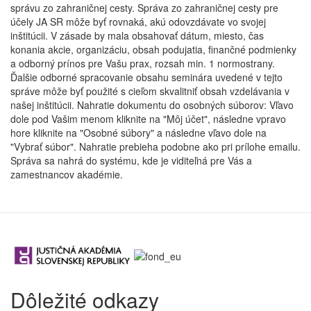
správu zo zahraničnej cesty. Správa zo zahraničnej cesty pre
účely JA SR môže byť rovnaká, akú odovzdávate vo svojej
inštitúcii. V zásade by mala obsahovať dátum, miesto, čas
konania akcie, organizáciu, obsah podujatia, finančné podmienky
a odborný prínos pre Vašu prax, rozsah min. 1 normostrany.
Ďalšie odborné spracovanie obsahu seminára uvedené v tejto
správe môže byť použité s cieľom skvalitniť obsah vzdelávania v
našej inštitúcii. Nahratie dokumentu do osobných súborov: Vľavo
dole pod Vašim menom kliknite na "Môj účet", následne vpravo
hore kliknite na "Osobné súbory" a následne vľavo dole na
"Vybrať súbor". Nahratie prebieha podobne ako pri prílohe emailu.
Správa sa nahrá do systému, kde je viditeľná pre Vás a
zamestnancov akadémie.
Dôležité odkazy