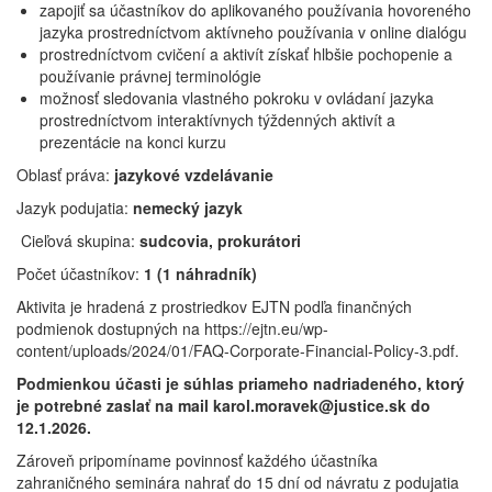
zapojiť sa účastníkov do aplikovaného používania hovoreného
jazyka prostredníctvom aktívneho používania v online dialógu
prostredníctvom cvičení a aktivít získať hlbšie pochopenie a
používanie právnej terminológie
možnosť sledovania vlastného pokroku v ovládaní jazyka
prostredníctvom interaktívnych týždenných aktivít a
prezentácie na konci kurzu
Oblasť práva:
jazykové vzdelávanie
Jazyk podujatia:
nemecký jazyk
Cieľová skupina:
sudcovia, prokurátori
Počet účastníkov:
1 (1 náhradník)
Aktivita je hradená z prostriedkov EJTN podľa finančných
podmienok dostupných na https://ejtn.eu/wp-
content/uploads/2024/01/FAQ-Corporate-Financial-Policy-3.pdf.
Podmienkou účasti je súhlas priameho nadriadeného, ktorý
je potrebné zaslať na mail karol.moravek@justice.sk do
12.1.2026.
Zároveň pripomíname povinnosť každého účastníka
zahraničného seminára nahrať do 15 dní od návratu z podujatia