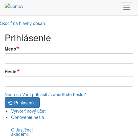
Toggl
navig
Skočiť na hlavný obsah
Prihlásenie
Meno
Heslo
Nedá sa Vám prihlásiť / zabudli ste heslo?
Prihlásenie
Vytvoriť nový účet
Obnovenie hesla
O Justičnej
akadémii