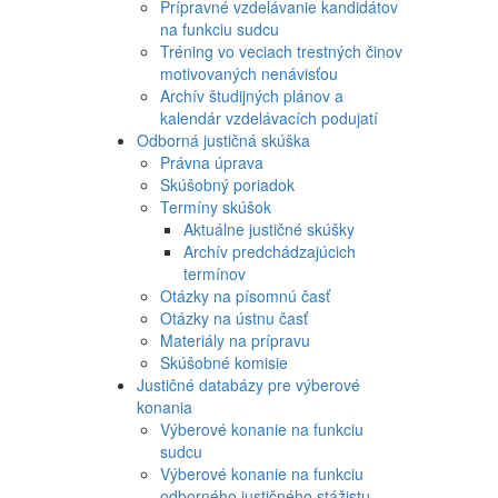
Prípravné vzdelávanie kandidátov
na funkciu sudcu
Tréning vo veciach trestných činov
motivovaných nenávisťou
Archív študijných plánov a
kalendár vzdelávacích podujatí
Odborná justičná skúška
Právna úprava
Skúšobný poriadok
Termíny skúšok
Aktuálne justičné skúšky
Archív predchádzajúcich
termínov
Otázky na písomnú časť
Otázky na ústnu časť
Materiály na prípravu
Skúšobné komisie
Justičné databázy pre výberové
konania
Výberové konanie na funkciu
sudcu
Výberové konanie na funkciu
odborného justičného stážistu