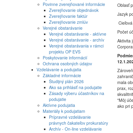
Povinne zverejňované informácie
Oblasť 
Zverejňovanie objednávok
Jazyk po
Zverejňovanie faktúr
Zverejňovanie zmlúv
Cieľová
Verejné obstarávanie
Počet ú
Verejné obstarávanie - aktívne
Verejné obstarávanie - archív
Aktivita
Verejné obstarávania v rámci
Corporat
projektu OP EVS
Podmien
Poskytovanie informácií
12.1.20
Ochrana osobných údajov
Vzdelávanie a podujatia
Zároveň
Základné informácie
zahranič
Študijný plán 2026
mala obs
Ako sa prihlásiť na podujatie
prax, ro
Zásady výberu účastníkov na
skvalitn
podujatie
"Môj úče
Aktívne podujatia
ako pri 
Materiály k podujatiam
Prípravné vzdelávanie
právnych čakateľov prokuratúry
Archív - On-line vzdelávanie