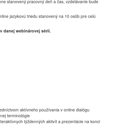
pevne stanovený pracovný deň a čas, vzdelávanie bude
line jazykovú triedu stanovený na 10 osôb pre celú
v danej webinárovej sérii.
edníctvom aktívneho používania v online dialógu
vnej terminológie
eraktívnych týždenných aktivít a prezentácie na konci