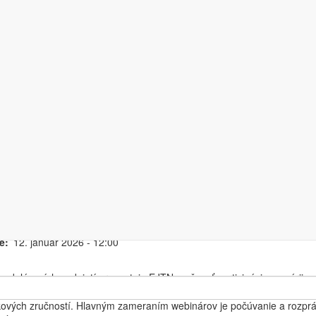
ine - Séria webinárov 2026 (f
nielsky jazyk (B2) právnická
ní
LI/OCC/2026/05
iacdenný
hraničné semináre
konania
ONLINE
3. február 2026 - 10:00
-
7. apríl 2026 - 15:00
e
12. január 2026 - 12:00
vzdelávacích podujatí prezentuje EJTN možnosť participácie na sérii 
rie desiatich týždenných webinárov odborní lektori zapoja účastníkov d
kových zručností. Hlavným zameraním webinárov je počúvanie a rozpráv