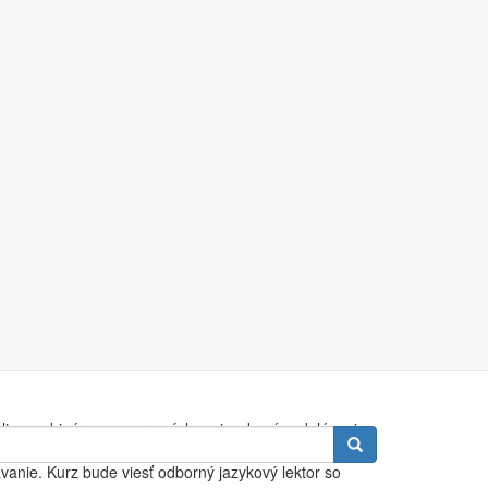
ebruár-apríl) -
 terminológia (7/15)
online webinárov, zameraných na jazykové vzdelávanie.
Vyhľadávanie
o praktických cvičení a aktivít určených na zlepšenie
anie. Kurz bude viesť odborný jazykový lektor so