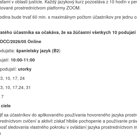
ťami v oblasti justície. Každý jazykový kurz pozostáva z 10 hodín v 
ňované prostredníctvom platformy ZOOM.
dina bude trvať 60 min. s maximálnym počtom účastníkov pre jednu on
atého účastníka sa očakáva, že sa žúčastní všetkych 10 podujatí 
/OCC/2026/05 Online
dujatia:
španielsky
jazyk (B2
)
ujatí:
10:00-11:00
podujatí:
utorky
3, 10, 17, 24
3, 10, 17,24, 31
: 7
ciele
jiť sa účastníkov do aplikovaného používania hovoreného jazyka prostr
redníctvom cvičení a aktivít získať hlbšie pochopenie a používanie prá
sť sledovania vlastného pokroku v ovládaní jazyka prostredníctvom int
u