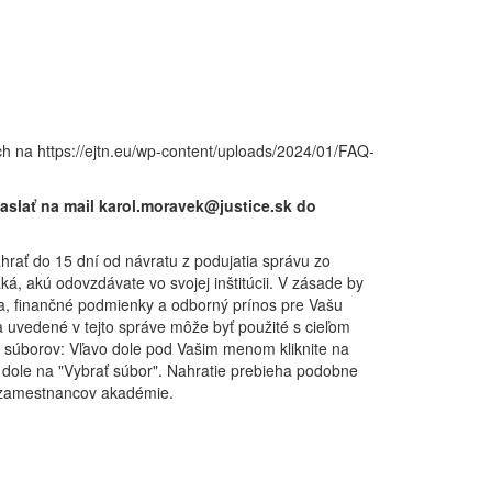
h na https://ejtn.eu/wp-content/uploads/2024/01/FAQ-
aslať na mail karol.moravek@justice.sk do
ať do 15 dní od návratu z podujatia správu zo
á, akú odovzdávate vo svojej inštitúcii. V zásade by
ia, finančné podmienky a odborný prínos pre Vašu
 uvedené v tejto správe môže byť použité s cieľom
ch súborov: Vľavo dole pod Vašim menom kliknite na
 dole na "Vybrať súbor". Nahratie prebieha podobne
 a zamestnancov akadémie.