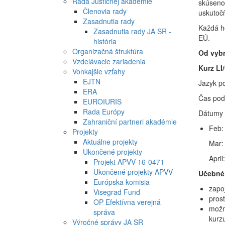
Rada Justičnej akadémie
skúsenos
Členovia rady
uskutoč
Zasadnutia rady
Každá ho
Zasadnutia rady JA SR -
EÚ.
história
Organizačná štruktúra
Od vybr
Vzdelávacie zariadenia
Kurz LI
Vonkajšie vzťahy
EJTN
Jazyk po
ERA
Čas pod
EUROIURIS
Rada Európy
Dátumy 
Zahraniční partneri akadémie
Feb: 
Projekty
Aktuálne projekty
Mar: 
Ukončené projekty
April
Projekt APVV-16-0471
Ukončené projekty APVV
Učebné 
Európska komisia
zapo
Visegrad Fund
prost
OP Efektívna verejná
možno
správa
kurz
Výročné správy JA SR