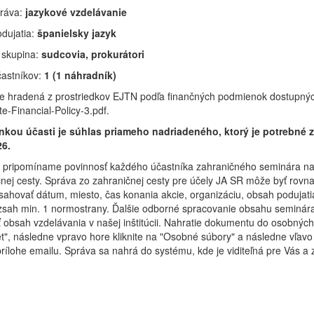
práva:
jazykové vzdelávanie
dujatia:
španielsky jazyk
 skupina:
sudcovia, prokurátori
častníkov:
1 (1 náhradník)
 je hradená z prostriedkov EJTN podľa finančných podmienok dostupnýc
e-Financial-Policy-3.pdf.
kou účasti je súhlas priameho nadriadeného, ktorý je potrebné z
26.
 pripomíname povinnosť každého účastníka zahraničného seminára nahr
nej cesty. Správa zo zahraničnej cesty pre účely JA SR môže byť rovnak
ahovať dátum, miesto, čas konania akcie, organizáciu, obsah podujat
zsah min. 1 normostrany. Ďalšie odborné spracovanie obsahu seminára
iť obsah vzdelávania v našej inštitúcii. Nahratie dokumentu do osobný
t", následne vpravo hore kliknite na "Osobné súbory" a následne vľavo
prílohe emailu. Správa sa nahrá do systému, kde je viditeľná pre Vás