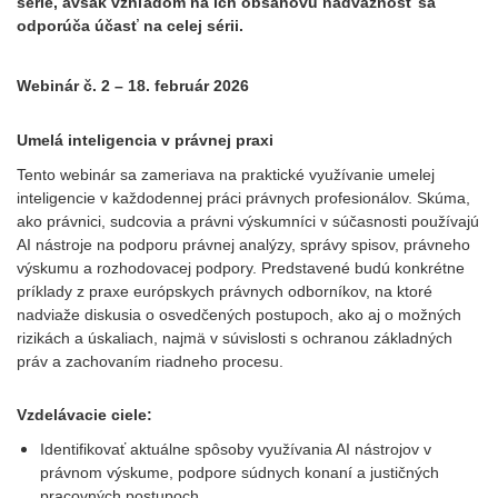
série, avšak vzhľadom na ich obsahovú nadväznosť sa
odporúča účasť na celej sérii.
Webinár č. 2 – 18. február 2026
Umelá inteligencia v právnej praxi
Tento webinár sa zameriava na praktické využívanie umelej
inteligencie v každodennej práci právnych profesionálov. Skúma,
ako právnici, sudcovia a právni výskumníci v súčasnosti používajú
AI nástroje na podporu právnej analýzy, správy spisov, právneho
výskumu a rozhodovacej podpory. Predstavené budú konkrétne
príklady z praxe európskych právnych odborníkov, na ktoré
nadviaže diskusia o osvedčených postupoch, ako aj o možných
rizikách a úskaliach, najmä v súvislosti s ochranou základných
práv a zachovaním riadneho procesu.
Vzdelávacie ciele:
Identifikovať aktuálne spôsoby využívania AI nástrojov v
právnom výskume, podpore súdnych konaní a justičných
pracovných postupoch.