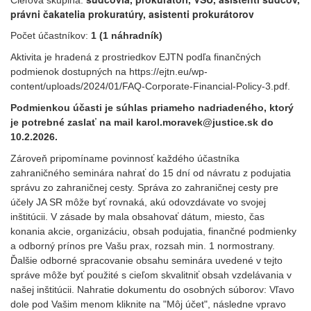
Cieľová skupina:
právni čakatelia prokuratúry, asistenti prokurátorov
Počet účastníkov:
1 (1 náhradník)
Aktivita je hradená z prostriedkov EJTN podľa finančných
podmienok dostupných na https://ejtn.eu/wp-
content/uploads/2024/01/FAQ-Corporate-Financial-Policy-3.pdf.
Podmienkou účasti je súhlas priameho nadriadeného, ktorý
je potrebné zaslať na mail karol.moravek@justice.sk do
10.2.2026.
Zároveň pripomíname povinnosť každého účastníka
zahraničného seminára nahrať do 15 dní od návratu z podujatia
správu zo zahraničnej cesty. Správa zo zahraničnej cesty pre
účely JA SR môže byť rovnaká, akú odovzdávate vo svojej
inštitúcii. V zásade by mala obsahovať dátum, miesto, čas
konania akcie, organizáciu, obsah podujatia, finančné podmienky
a odborný prínos pre Vašu prax, rozsah min. 1 normostrany.
Ďalšie odborné spracovanie obsahu seminára uvedené v tejto
správe môže byť použité s cieľom skvalitniť obsah vzdelávania v
našej inštitúcii. Nahratie dokumentu do osobných súborov: Vľavo
dole pod Vašim menom kliknite na "Môj účet", následne vpravo