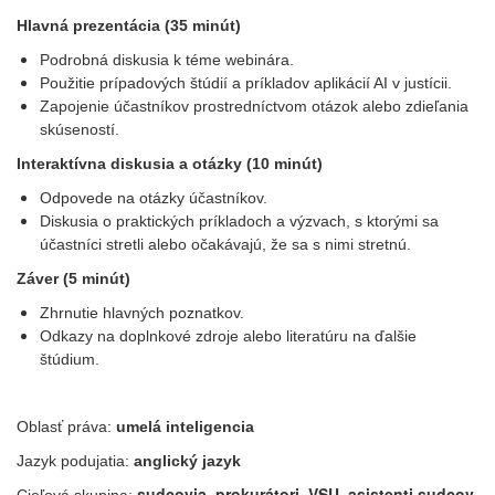
Hlavná prezentácia (35 minút)
Podrobná diskusia k téme webinára.
Použitie prípadových štúdií a príkladov aplikácií AI v justícii.
Zapojenie účastníkov prostredníctvom otázok alebo zdieľania
skúseností.
Interaktívna diskusia a otázky (10 minút)
Odpovede na otázky účastníkov.
Diskusia o praktických príkladoch a výzvach, s ktorými sa
účastníci stretli alebo očakávajú, že sa s nimi stretnú.
Záver (5 minút)
Zhrnutie hlavných poznatkov.
Odkazy na doplnkové zdroje alebo literatúru na ďalšie
štúdium.
Oblasť práva:
umelá inteligencia
Jazyk podujatia:
anglický jazyk
sudcovia, prokurátori, VSU, asistenti sudcov,