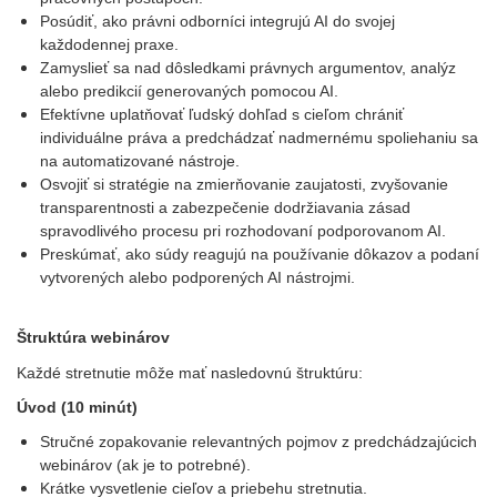
Posúdiť, ako právni odborníci integrujú AI do svojej
každodennej praxe.
Zamyslieť sa nad dôsledkami právnych argumentov, analýz
alebo predikcií generovaných pomocou AI.
Efektívne uplatňovať ľudský dohľad s cieľom chrániť
individuálne práva a predchádzať nadmernému spoliehaniu sa
na automatizované nástroje.
Osvojiť si stratégie na zmierňovanie zaujatosti, zvyšovanie
transparentnosti a zabezpečenie dodržiavania zásad
spravodlivého procesu pri rozhodovaní podporovanom AI.
Preskúmať, ako súdy reagujú na používanie dôkazov a podaní
vytvorených alebo podporených AI nástrojmi.
Štruktúra webinárov
Každé stretnutie môže mať nasledovnú štruktúru:
Úvod (10 minút)
Stručné zopakovanie relevantných pojmov z predchádzajúcich
webinárov (ak je to potrebné).
Krátke vysvetlenie cieľov a priebehu stretnutia.