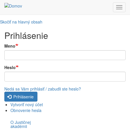
Toggl
navig
Skočiť na hlavný obsah
Prihlásenie
Meno
Heslo
Nedá sa Vám prihlásiť / zabudli ste heslo?
Prihlásenie
Vytvoriť nový účet
Obnovenie hesla
O Justičnej
akadémii