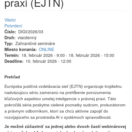
praxi (EJTN)
Všetci
Potvrdení
Číslo
DIGI/2026/03
Druh
viacdenný
Typ
Zahraničné semináre
Miesto konania
ONLINE
Termín
18. február 2026 - 9:00
-
18. február 2026 - 15:00
Deadline
10. február 2026 - 12:00
Prehľad
Európska justičná vzdelávacia sieť (EJTN) organizuje trojdielnu
nadväzujúcu sériu zameranú na prehĺbenie porozumenia
kľúčových aspektov umelej inteligencie v právnej praxi. Táto
pokročilá séria poskytne cielené poznatky sudcom, prokurátorom
a právnym odborníkom, ktorí sa chcú aktívne zapojiť do
rozvíjajúceho sa prostredia AI v systémoch spravodlivosti.
Je možné zúčastniť sa jednej alebo dvoch častí webinárovej