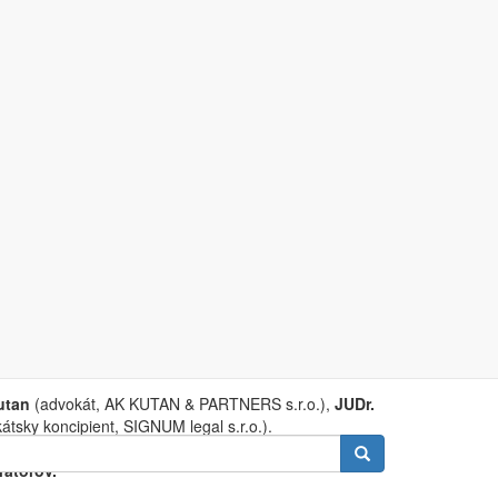
rávnikov v právnej
(DP Omšenie)
liky, Omšenie č. 820, 914 43 Omšenie
utan
(advokát, AK KUTAN & PARTNERS s.r.o.),
JUDr.
tsky koncipient, SIGNUM legal s.r.o.).
ina:
vyšší súdni úradníci, asistenti sudcov NS SR,
Vyhľadávanie
rátorov.