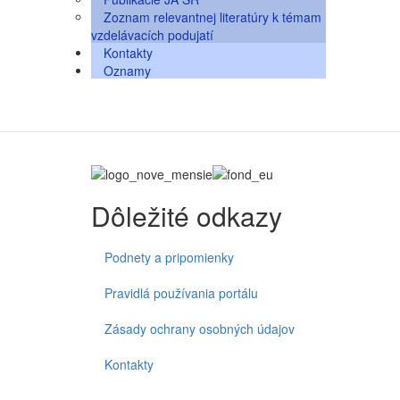
Zoznam relevantnej literatúry k témam
vzdelávacích podujatí
Kontakty
Oznamy
Dôležité odkazy
Podnety a pripomienky
Pravidlá používania portálu
Zásady ochrany osobných údajov
Kontakty