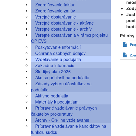
neos
Zverejňovanie faktúr
Zod
Zverejňovanie zmlúv
Just
Verejné obstarávanie
počt
Verejné obstarávanie - aktívne
budú
Verejné obstarávanie - archív
Verejné obstarávania v rámci projektu
Prílohy
OP EVS
Pro
Poskytovanie informácií
Ochrana osobných údajov
Zoz
Vzdelávanie a podujatia
Základné informácie
Študijný plán 2026
Ako sa prihlásiť na podujatie
Zásady výberu účastníkov na
podujatie
Aktívne podujatia
Materiály k podujatiam
Prípravné vzdelávanie právnych
čakateľov prokuratúry
Archív - On-line vzdelávanie
Prípravné vzdelávanie kandidátov na
funkciu sudcu