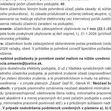
pokladaný počet účastníkov podujatia:
40
výbere účastníkov, ktorým bude potvrdená účasť, platia zásady: a) súh
eho prokurátora), b) zásada príslušnosti k určenej cieľovej skupine, c
lasovanie sa realizuje výlučne elektronicky cez internetový portál Just
ásenia nebudú účastníci zaradení na podujatie).
ovanie:
účastníkom bude zabezpečené ubytovanie na
1 noc (22.1.-2
atia bude poskytnuté ubytovanie aj deň vopred, t.j. 21.1.2026 (prícho
ktronickej prihláške.
va:
účastníkom bude zabezpečené občerstvenie počas prestávok (voda, 
2026 raňajky, obed. V prihláške je potrebné označiť špeciálne požiada
dzenia.
osobitné požiadavky je potrebné zaslať mailom na nižšie uvedenú
pcia.omsenie@justice.sk.
jme dosiahnutia efektivity podujatia, či už z hľadiska vynaložených n
dného účastníka podujatia, je potrebné zrušenie účasti (ospravedlneni
ď po zistení dôvodov zrušenia, a to prostredníctvom e-mailu na adres
vedlnenia – v zmysle platných „Zásad“ časť III., článok VI.:
Neúčasť b
adoch:
v prípade písomného oznámenia neúčasti akadémii minimálne 5
du (práceneschopnosť, ošetrovanie člena rodiny, mimoriadne pracovné
asti akadémii 4 a menej pracovných dní pred začatím podujatia s uve
ny, mimoriadne pracovné povinnosti atď.) a s priloženým súhlasom nad
).
V prípade nedodržania podmienok uvedených v písmene a), b) 