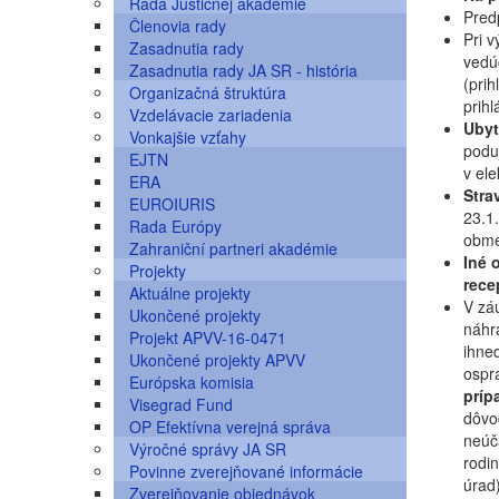
Rada Justičnej akadémie
Pred
Členovia rady
Pri 
Zasadnutia rady
vedúc
Zasadnutia rady JA SR - história
(prih
Organizačná štruktúra
prihl
Vzdelávacie zariadenia
Ubyt
Vonkajšie vzťahy
poduj
EJTN
v ele
ERA
Stra
EUROIURIS
23.1.
Rada Európy
obme
Zahraniční partneri akadémie
Iné 
Projekty
rece
Aktuálne projekty
V záu
Ukončené projekty
náhra
Projekt APVV-16-0471
ihne
Ukončené projekty APVV
ospra
Európska komisia
príp
Visegrad Fund
dôvo
OP Efektívna verejná správa
neúč
Výročné správy JA SR
rodi
Povinne zverejňované informácie
úrad
Zverejňovanie objednávok