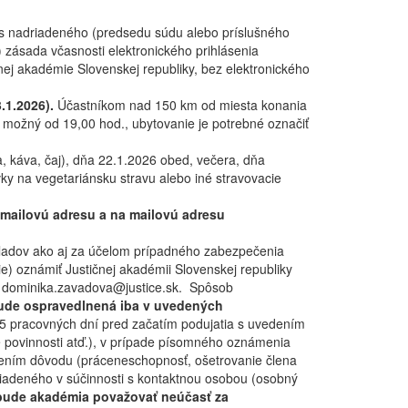
las nadriadeného (predsedu súdu alebo príslušného
) zásada včasnosti elektronického prihlásenia
ičnej akadémie Slovenskej republiky, bez elektronického
3.1.2026).
Účastníkom nad 150 km od miesta konania
d možný od 19,00 hod., ubytovanie je potrebné označiť
káva, čaj), dňa 22.1.2026 obed, večera, dňa
vky na vegetariánsku stravu alebo iné stravovacie
 mailovú adresu a na mailovú adresu
ákladov ako aj za účelom prípadného zabezpečenia
e) oznámiť Justičnej akadémii Slovenskej republiky
u: dominika.zavadova@justice.sk. Spôsob
ude ospravedlnená iba v uvedených
 pracovných dní pred začatím podujatia s uvedením
 povinnosti atď.), v prípade písomného oznámenia
dením dôvodu (práceneschopnosť, ošetrovanie člena
riadeného v súčinnosti s kontaktnou osobou (osobný
bude akadémia považovať neúčasť za