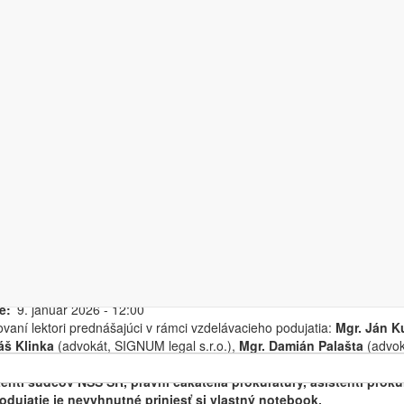
lá inteligencia z pohľadu p
xi - úvod do problematiky 
ní
2026/KVP/9/JA SR
iacdenný
loživotné vzdelávanie
konania
Detašované pracovisko Justičnej akadémie Slovenskej repub
22. január 2026 - 10:00
-
23. január 2026 - 12:30
e
9. január 2026 - 12:00
vaní lektori prednášajúci v rámci vzdelávacieho podujatia:
Mgr. Ján K
š Klinka
(advokát, SIGNUM legal s.r.o.),
Mgr. Damián Palašta
(advoká
árna cieľová skupina:
sudcovia, prokurátori;
sekundárna cieľová skup
tenti sudcov NSS SR, právni čakatelia prokuratúry, asistenti proku
odujatie je nevyhnutné priniesť si vlastný notebook.