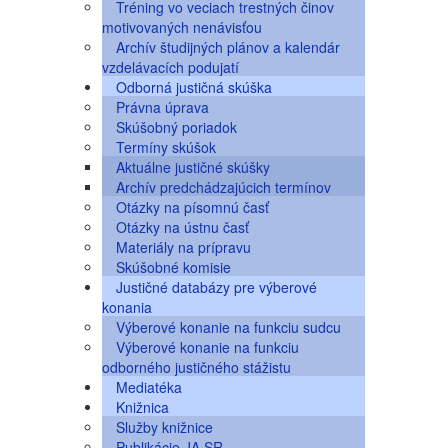
Tréning vo veciach trestných činov
motivovaných nenávisťou
Archív študijných plánov a kalendár
vzdelávacích podujatí
Odborná justičná skúška
Právna úprava
Skúšobný poriadok
Termíny skúšok
Aktuálne justičné skúšky
Archív predchádzajúcich termínov
Otázky na písomnú časť
Otázky na ústnu časť
Materiály na prípravu
Skúšobné komisie
Justičné databázy pre výberové
konania
Výberové konanie na funkciu sudcu
Výberové konanie na funkciu
odborného justičného stážistu
Mediatéka
Knižnica
Služby knižnice
Publikácie JA SR