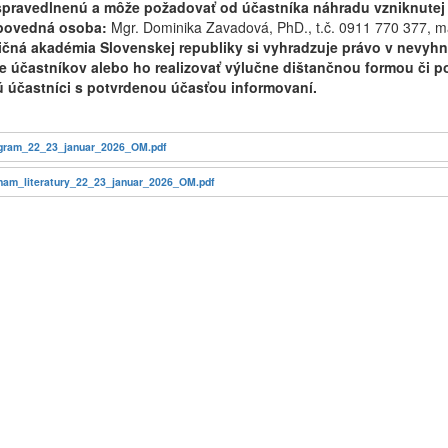
pravedlnenú a môže požadovať od účastníka náhradu vzniknutej š
povedná osoba:
Mgr. Dominika Zavadová, PhD., t.č. 0911 770 377, m
ičná akadémia Slovenskej republiky si vyhradzuje právo v nevyh
e účastníkov alebo ho realizovať výlučne dištančnou formou či p
 účastníci s potvrdenou účasťou informovaní.
gram_22_23_januar_2026_OM.pdf
nam_literatury_22_23_januar_2026_OM.pdf