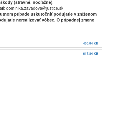
kody (stravné, nocľažné).
ail: dominika.zavadova@justice.sk
nutnom prípade uskutočniť podujatie v zníženom
odujatie nerealizovať vôbec. O prípadnej zmene
450.84 KB
617.84 KB