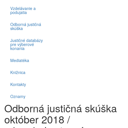
Vzdelávanie a
podujatia
Odborná justičná
skúška
Justičné databázy
pre výberové
konania
Mediatéka
Knižnica
Kontakty
Oznamy
Odborná justičná skúška
október 2018 /