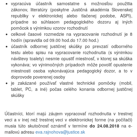
vypracúva účastník samostatne s možnosťou použitia
zákonov, literatúry (poskytne Justičná akadémia Slovenskej
republiky v elektronickej alebo tlačenej podobe, ASPI),
prípadne so súhlasom pedagogického dozoru aj iných
pomôcok s výnimkou vzorov rozhodnutí
celkové časové rozmedzie na vypracovanie rozhodnutí je 8
hodín (spravidla od 09.00 hod.do 17.00 hod.)
účastník odbornej justičnej skúšky po prevzatí odborného
testu alebo spisu na vypracovanie rozhodnutia (s výnimkou
návštevy toalety) nesmie opustiť miestnosť, v ktorej sa skúška
vykonáva; vo výnimočných prípadoch môže povoliť opustenie
miestnosti osoba vykonávajúca pedagogický dozor, a to v
doprovode poverenej osoby
je zakázané používať vlastné technické pomôcky (mobil,
tablet, PC, a iné) počas celého konania odbornej justičnej
skúšky
Účastníci, ktorí majú záujem vypracovať rozhodnutia v trestnej
veci a v inej než trestnej veci v elektronickej forme (na počítači)
musia túto skutočnosť oznámiť v termíne
do 24.08.2018
na e-
mailovú adresu
eva.rajnohova@justice.sk