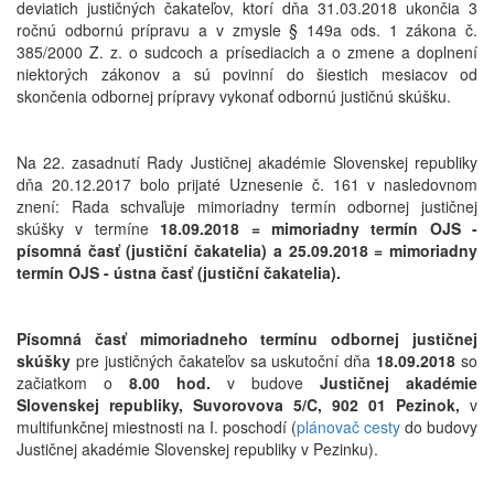
deviatich justičných čakateľov, ktorí dňa 31.03.2018 ukončia 3
ročnú odbornú prípravu a v zmysle § 149a ods. 1 zákona č.
385/2000 Z. z. o sudcoch a prísediacich a o zmene a doplnení
niektorých zákonov a sú povinní do šiestich mesiacov od
skončenia odbornej prípravy vykonať odbornú justičnú skúšku.
Na 22. zasadnutí Rady Justičnej akadémie Slovenskej republiky
dňa 20.12.2017 bolo prijaté Uznesenie č. 161 v nasledovnom
znení: Rada schvaľuje mimoriadny termín odbornej justičnej
skúšky v termíne
18.09.2018 = mimoriadny termín OJS -
písomná časť (justiční čakatelia) a 25.09.2018 = mimoriadny
termín OJS - ústna časť (justiční čakatelia).
Písomná časť mimoriadneho termínu odbornej justičnej
skúšky
pre justičných čakateľov sa uskutoční dňa
18.09.2018
so
začiatkom o
8.00 hod.
v budove
Justičnej akadémie
Slovenskej republiky, Suvorovova 5/C, 902 01 Pezinok,
v
multifunkčnej miestnosti na I. poschodí (
plánovač cesty
do budovy
Justičnej akadémie Slovenskej republiky v Pezinku).