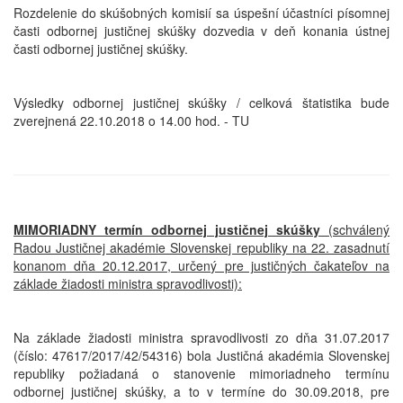
Rozdelenie do skúšobných komisií sa úspešní účastníci písomnej
časti odbornej justičnej skúšky dozvedia v deň konania ústnej
časti odbornej justičnej skúšky.
Výsledky odbornej justičnej skúšky / celková štatistika bude
zverejnená 22.10.2018 o 14.00 hod. - TU
MIMORIADNY termín odbornej justičnej skúšky
(schválený
Radou Justičnej akadémie Slovenskej republiky na 22. zasadnutí
konanom dňa 20.12.2017, určený pre justičných čakateľov na
základe žiadosti ministra spravodlivosti):
Na základe žiadosti ministra spravodlivosti zo dňa 31.07.2017
(číslo: 47617/2017/42/54316) bola Justičná akadémia Slovenskej
republiky požiadaná o stanovenie mimoriadneho termínu
odbornej justičnej skúšky, a to v termíne do 30.09.2018, pre