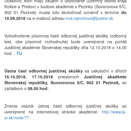
Účastníci, ktorí majú záujem o ubytovanie (územný obvod kraja
Košice a Prešov) v budove akadémie v Pezinku (Suvorovova 5/C,
902 01 Pezinok) musia túto skutočnosť oznámiť v termíne
do
10.09.2018
na e-mailovú adresu
eva.rajnohova@justice.sk
Vyhodnotenie písomnej časti odbornej justičnej skúšky (odborný
test, obe písomné rozhodnutia) bude uverejnené na portáli
Justičnej akadémie Slovenskej republiky dňa 12.10.2018 o 14.00
hod. -
TU
Ústna časť odbornej justičnej skúšky
sa uskutoční v dňoch
16.10.2018, 17.10.2018
priestoroch
Justičnej akadémie
Slovenskej republiky, Suvorovova 5/C, 902 01 Pezinok,
so
začiatkom o
08.00 hod.
Znenia otázok ústnej časti odbornej justičnej skúšky sú
uverejnené na internetovej stránke akadémie:
http://www.ja-
sr.sk/node/77