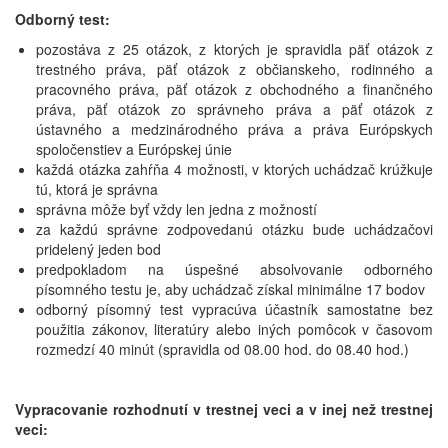
Odborný test:
pozostáva z 25 otázok, z ktorých je spravidla päť otázok z
trestného práva, päť otázok z občianskeho, rodinného a
pracovného práva, päť otázok z obchodného a finančného
práva, päť otázok zo správneho práva a päť otázok z
ústavného a medzinárodného práva a práva Európskych
spoločenstiev a Európskej únie
každá otázka zahŕňa 4 možnosti, v ktorých uchádzač krúžkuje
tú, ktorá je správna
správna môže byť vždy len jedna z možností
za každú správne zodpovedanú otázku bude uchádzačovi
pridelený jeden bod
predpokladom na úspešné absolvovanie odborného
písomného testu je, aby uchádzač získal minimálne 17 bodov
odborný písomný test vypracúva účastník samostatne bez
použitia zákonov, literatúry alebo iných pomôcok v časovom
rozmedzí 40 minút (spravidla od 08.00 hod. do 08.40 hod.)
Vypracovanie rozhodnutí v trestnej veci a v inej než trestnej
veci: