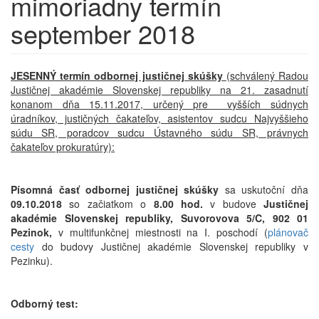
mimoriadny termín
september 2018
JESENNÝ termín odbornej justičnej skúšky
(schválený Radou
Justičnej akadémie Slovenskej republiky na 21. zasadnutí
konanom dňa 15.11.2017, určený pre vyšších súdnych
úradníkov, justičných čakateľov, asistentov sudcu Najvyššieho
súdu SR, poradcov sudcu Ústavného súdu SR, právnych
čakateľov prokuratúry):
Písomná časť odbornej justičnej skúšky
sa uskutoční dňa
09.10.2018
so začiatkom o
8.00 hod.
v budove
Justičnej
akadémie Slovenskej republiky, Suvorovova 5/C, 902 01
Pezinok,
v multifunkčnej miestnosti na I. poschodí (
plánovač
cesty
do budovy Justičnej akadémie Slovenskej republiky v
Pezinku).
Odborný test: