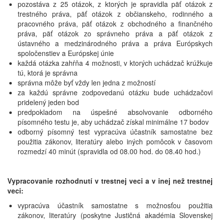
pozostáva z 25 otázok, z ktorých je spravidla päť otázok z
trestného práva, päť otázok z občianskeho, rodinného a
pracovného práva, päť otázok z obchodného a finančného
práva, päť otázok zo správneho práva a päť otázok z
ústavného a medzinárodného práva a práva Európskych
spoločenstiev a Európskej únie
každá otázka zahŕňa 4 možnosti, v ktorých uchádzač krúžkuje
tú, ktorá je správna
správna môže byť vždy len jedna z možností
za každú správne zodpovedanú otázku bude uchádzačovi
pridelený jeden bod
predpokladom na úspešné absolvovanie odborného
písomného testu je, aby uchádzač získal minimálne 17 bodov
odborný písomný test vypracúva účastník samostatne bez
použitia zákonov, literatúry alebo iných pomôcok v časovom
rozmedzí 40 minút (spravidla od 08.00 hod. do 08.40 hod.)
Vypracovanie rozhodnutí v trestnej veci a v inej než trestnej
veci:
vypracúva účastník samostatne s možnosťou použitia
zákonov, literatúry (poskytne Justičná akadémia Slovenskej