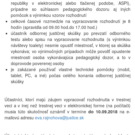
republiky v elektronickej alebo tlačenej podobe, ASPI),
prípadne so súhlasom pedagogického dozoru aj iných
pomôcok s výnimkou vzorov rozhodnutí
celkové časové rozmedzie na vypracovanie rozhodnutí je 8
hodín (spravidla od 09.00 hod.do 17.00 hod.)
účastník odbornej justičnej skúšky po prevzatí odborného
testu alebo spisu na vypracovanie rozhodnutia (s výnimkou
návštevy toalety) nesmie opustiť miestnosť, v ktorej sa skúška
vykonáva; vo výnimočných prípadoch môže povoliť opustenie
miestnosti osoba vykonávajúca pedagogický dozor, a to v
doprovode poverenej osoby
je zakázané používať vlastné technické pomôcky (mobil,
tablet, PC, a iné) počas celého konania odbornej justičnej
skúšky
Účastníci, ktorí majú záujem vypracovať rozhodnutia v trestnej
veci a v inej než trestnej veci v elektronickej forme (na počítači)
musia túto skutočnosť oznámiť v termíne
do 10.09.2018
na e-
mailovú adresu
eva.rajnohova@justice.sk