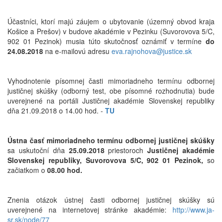
Účastníci, ktorí majú záujem o ubytovanie (územný obvod kraja
Košice a Prešov) v budove akadémie v Pezinku (Suvorovova 5/C,
902 01 Pezinok) musia túto skutočnosť oznámiť v termíne
do
24.08.2018
na e-mailovú adresu
eva.rajnohova@justice.sk
Vyhodnotenie písomnej časti mimoriadneho termínu odbornej
justičnej skúšky (odborný test, obe písomné rozhodnutia) bude
uverejnené na portáli Justičnej akadémie Slovenskej republiky
dňa 21.09.2018 o 14.00 hod. -
TU
Ústna časť mimoriadneho termínu odbornej justičnej skúšky
sa uskutoční dňa
25.09.2018
priestoroch
Justičnej akadémie
Slovenskej republiky, Suvorovova 5/C, 902 01 Pezinok,
so
začiatkom o
08.00 hod.
Znenia otázok ústnej časti odbornej justičnej skúšky sú
uverejnené na internetovej stránke akadémie:
http://www.ja-
sr.sk/node/77