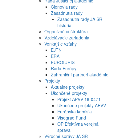
Rada Justičnej akadémie
Členovia rady
Zasadnutia rady
Zasadnutia rady JA SR -
história
Organizačná štruktúra
Vzdelávacie zariadenia
Vonkajšie vzťahy
EJTN
ERA
EUROIURIS
Rada Európy
Zahraniční partneri akadémie
Projekty
Aktuálne projekty
Ukončené projekty
Projekt APVV-16-0471
Ukončené projekty APVV
Európska komisia
Visegrad Fund
OP Efektívna verejná
správa
Výročné správy JA SR