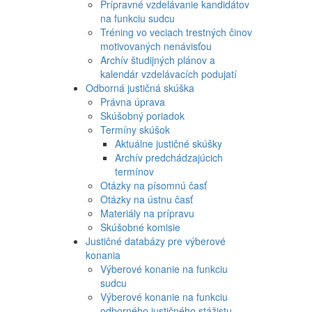
Prípravné vzdelávanie kandidátov
na funkciu sudcu
Tréning vo veciach trestných činov
motivovaných nenávisťou
Archív študijných plánov a
kalendár vzdelávacích podujatí
Odborná justičná skúška
Právna úprava
Skúšobný poriadok
Termíny skúšok
Aktuálne justičné skúšky
Archív predchádzajúcich
termínov
Otázky na písomnú časť
Otázky na ústnu časť
Materiály na prípravu
Skúšobné komisie
Justičné databázy pre výberové
konania
Výberové konanie na funkciu
sudcu
Výberové konanie na funkciu
odborného justičného stážistu