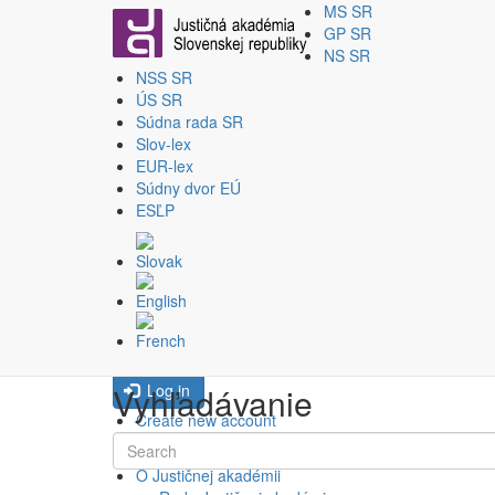
MS SR
GP SR
NS SR
NSS SR
Skip to main content
Par
ÚS SR
Prihlásenie
Súdna rada SR
Slov-lex
EUR-lex
Username
Súdny dvor EÚ
ESĽP
Password
Nedá sa Vám prihlásiť / zabudli ste
heslo?
Vyhľadávanie
Log in
Create new account
Search
Reset your password
O Justičnej akadémii