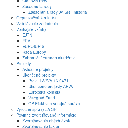
Členovia rady
Zasadnutia rady
Zasadnutia rady JA SR - história
Organizačná štruktúra
Vzdelávacie zariadenia
Vonkajšie vzťahy
EJTN
ERA
EUROIURIS
Rada Európy
Zahraniční partneri akadémie
Projekty
Aktuálne projekty
Ukončené projekty
Projekt APVV-16-0471
Ukončené projekty APVV
Európska komisia
Visegrad Fund
OP Efektívna verejná správa
Výročné správy JA SR
Povinne zverejňované informácie
Zverejňovanie objednávok
Zverejňovanie faktúr