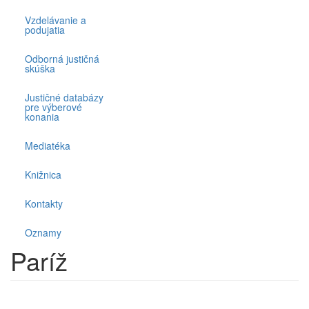
Vzdelávanie a
podujatia
Odborná justičná
skúška
Justičné databázy
pre výberové
konania
Mediatéka
Knižnica
Kontakty
Oznamy
Paríž