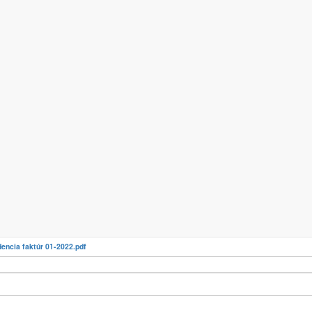
č. 1-13/2022
 (EUR)
2
_faktury_num
2
ystavenia
1/2022 - 12:00
dencia faktúr 01-2022.pdf