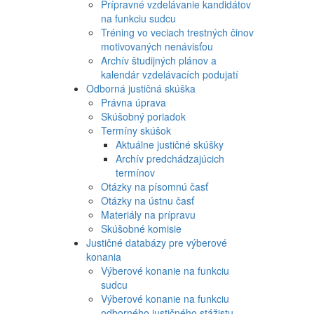
Prípravné vzdelávanie kandidátov
na funkciu sudcu
Tréning vo veciach trestných činov
motivovaných nenávisťou
Archív študijných plánov a
kalendár vzdelávacích podujatí
Odborná justičná skúška
Právna úprava
Skúšobný poriadok
Termíny skúšok
Aktuálne justičné skúšky
Archív predchádzajúcich
termínov
Otázky na písomnú časť
Otázky na ústnu časť
Materiály na prípravu
Skúšobné komisie
Justičné databázy pre výberové
konania
Výberové konanie na funkciu
sudcu
Výberové konanie na funkciu
odborného justičného stážistu