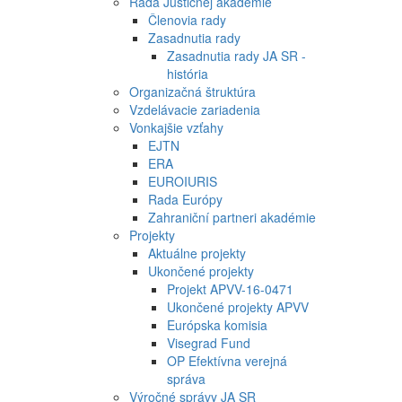
Rada Justičnej akadémie
Členovia rady
Zasadnutia rady
Zasadnutia rady JA SR -
história
Organizačná štruktúra
Vzdelávacie zariadenia
Vonkajšie vzťahy
EJTN
ERA
EUROIURIS
Rada Európy
Zahraniční partneri akadémie
Projekty
Aktuálne projekty
Ukončené projekty
Projekt APVV-16-0471
Ukončené projekty APVV
Európska komisia
Visegrad Fund
OP Efektívna verejná
správa
Výročné správy JA SR