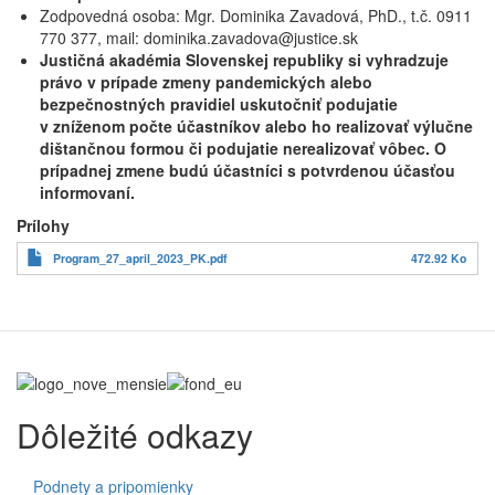
Zodpovedná osoba: Mgr. Dominika Zavadová, PhD., t.č. 0911
770 377, mail: dominika.zavadova@justice.sk
Justičná akadémia Slovenskej republiky si vyhradzuje
právo v prípade zmeny pandemických alebo
bezpečnostných pravidiel uskutočniť podujatie
v zníženom počte účastníkov alebo ho realizovať výlučne
dištančnou formou či podujatie nerealizovať vôbec. O
prípadnej zmene budú účastníci s potvrdenou účasťou
informovaní.
Prílohy
Program_27_april_2023_PK.pdf
472.92 Ko
Dôležité odkazy
Podnety a pripomienky