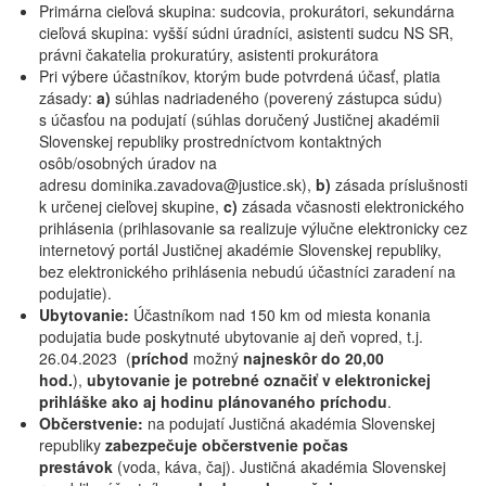
Primárna cieľová skupina: sudcovia, prokurátori, sekundárna
cieľová skupina: vyšší súdni úradníci, asistenti sudcu NS SR,
právni čakatelia prokuratúry, asistenti prokurátora
Pri výbere účastníkov, ktorým bude potvrdená účasť, platia
zásady:
a)
súhlas nadriadeného (poverený zástupca súdu)
s účasťou na podujatí (súhlas doručený Justičnej akadémii
Slovenskej republiky prostredníctvom kontaktných
osôb/osobných úradov na
adresu dominika.zavadova@justice.sk),
b)
zásada príslušnosti
k určenej cieľovej skupine,
c)
zásada včasnosti elektronického
prihlásenia (prihlasovanie sa realizuje výlučne elektronicky cez
internetový portál Justičnej akadémie Slovenskej republiky,
bez elektronického prihlásenia nebudú účastníci zaradení na
podujatie).
Ubytovanie:
Účastníkom nad 150 km od miesta konania
podujatia bude poskytnuté ubytovanie aj deň vopred, t.j.
26.04.2023 (
príchod
možný
najneskôr do 20,00
hod.
),
ubytovanie je potrebné označiť v elektronickej
prihláške ako aj hodinu plánovaného príchodu
.
Občerstvenie:
na podujatí Justičná akadémia Slovenskej
republiky
zabezpečuje občerstvenie počas
prestávok
(voda, káva, čaj). Justičná akadémia Slovenskej