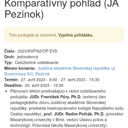
Komparatívny pohľad (JA
Pezinok)
Toto podujatie je otvorené,
Vyplňte prihlášku
.
Číslo
2023/KVP/62/OP EVS
Druh
jednodenný
Typ
Celoživotné vzdelávanie
Miesto konania
Justičná akadémia Slovenskej republiky, ul.
Suvorovova 5/C, Pezinok
Termín
27. avril 2023 - 9:00
-
27. avril 2023 - 15:30
Deadline
20. avril 2023 - 12:00
Plánovaní lektori prednášajúci v rámci vzdelávacieho
podujatia
: JUDr. František Púry, Ph.D.
(externý člen
pedagogického zboru Justičnej akadémie Slovenskej
republiky; predseda trestnoprávneho kolégia Najvyššieho súdu
Českej republiky),
prof. JUDr. Radim Polčák, Ph.D.
(prorektor
Masarykovej univerzity v Brne, vedúci Ústavu práva a
technológií, Právnická fakulta Masarykovej univerzity)