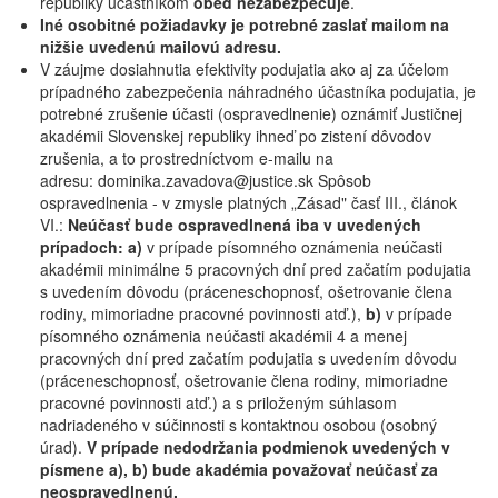
republiky účastníkom
obed nezabezpečuje
.
Iné osobitné požiadavky je potrebné zaslať mailom na
nižšie uvedenú mailovú adresu.
V záujme dosiahnutia efektivity podujatia ako aj za účelom
prípadného zabezpečenia náhradného účastníka podujatia, je
potrebné zrušenie účasti (ospravedlnenie) oznámiť Justičnej
akadémii Slovenskej republiky ihneď po zistení dôvodov
zrušenia, a to prostredníctvom e-mailu na
adresu: dominika.zavadova@justice.sk Spôsob
ospravedlnenia - v zmysle platných „Zásad" časť III., článok
VI.:
Neúčasť bude ospravedlnená iba v uvedených
prípadoch: a)
v prípade písomného oznámenia neúčasti
akadémii minimálne 5 pracovných dní pred začatím podujatia
s uvedením dôvodu (práceneschopnosť, ošetrovanie člena
rodiny, mimoriadne pracovné povinnosti atď.),
b)
v prípade
písomného oznámenia neúčasti akadémii 4 a menej
pracovných dní pred začatím podujatia s uvedením dôvodu
(práceneschopnosť, ošetrovanie člena rodiny, mimoriadne
pracovné povinnosti atď.) a s priloženým súhlasom
nadriadeného v súčinnosti s kontaktnou osobou (osobný
úrad).
V prípade nedodržania podmienok uvedených v
písmene a), b) bude akadémia považovať neúčasť za
neospravedlnenú.