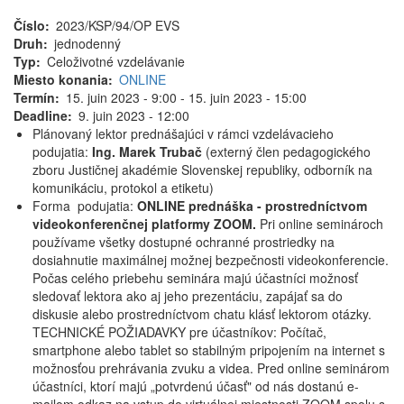
Číslo
2023/KSP/94/OP EVS
Druh
jednodenný
Typ
Celoživotné vzdelávanie
Miesto konania
ONLINE
Termín
15. juin 2023 - 9:00
-
15. juin 2023 - 15:00
Deadline
9. juin 2023 - 12:00
Plánovaný lektor prednášajúci v rámci vzdelávacieho
podujatia:
Ing. Marek Trubač
(externý člen pedagogického
zboru Justičnej akadémie Slovenskej republiky, odborník na
komunikáciu, protokol a etiketu)
Forma podujatia:
ONLINE prednáška - prostredníctvom
videokonferenčnej platformy ZOOM.
Pri online seminároch
používame všetky dostupné ochranné prostriedky na
dosiahnutie maximálnej možnej bezpečnosti videokonferencie.
Počas celého priebehu seminára majú účastníci možnosť
sledovať lektora ako aj jeho prezentáciu, zapájať sa do
diskusie alebo prostredníctvom chatu klásť lektorom otázky.
TECHNICKÉ POŽIADAVKY pre účastníkov: Počítač,
smartphone alebo tablet so stabilným pripojením na internet s
možnosťou prehrávania zvuku a videa. Pred online seminárom
účastníci, ktorí majú „potvrdenú účasť" od nás dostanú e-