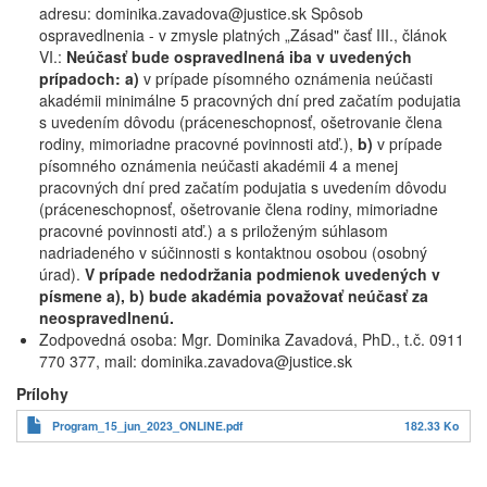
adresu: dominika.zavadova@justice.sk Spôsob
ospravedlnenia - v zmysle platných „Zásad" časť III., článok
VI.:
Neúčasť bude ospravedlnená iba v uvedených
prípadoch: a)
v prípade písomného oznámenia neúčasti
akadémii minimálne 5 pracovných dní pred začatím podujatia
s uvedením dôvodu (práceneschopnosť, ošetrovanie člena
rodiny, mimoriadne pracovné povinnosti atď.),
b)
v prípade
písomného oznámenia neúčasti akadémii 4 a menej
pracovných dní pred začatím podujatia s uvedením dôvodu
(práceneschopnosť, ošetrovanie člena rodiny, mimoriadne
pracovné povinnosti atď.) a s priloženým súhlasom
nadriadeného v súčinnosti s kontaktnou osobou (osobný
úrad).
V prípade nedodržania podmienok uvedených v
písmene a), b) bude akadémia považovať neúčasť za
neospravedlnenú.
Zodpovedná osoba: Mgr. Dominika Zavadová, PhD., t.č. 0911
770 377, mail: dominika.zavadova@justice.sk
Prílohy
Program_15_jun_2023_ONLINE.pdf
182.33 Ko