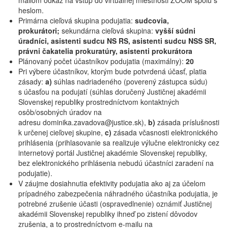
mailom odkaz na vstup do virtuálnej miestnosti ZOOM spolu s
heslom.
Primárna cieľová skupina podujatia:
sudcovia,
prokurátori;
sekundárna cieľová skupina:
vyšší súdni
úradníci, asistenti sudcu NS RS, asistenti sudcu NSS SR,
právni čakatelia prokuratúry, asistenti prokurátora
Plánovaný počet účastníkov podujatia (maximálny):
2
0
Pri výbere účastníkov, ktorým bude potvrdená účasť, platia
zásady:
a)
súhlas nadriadeného (poverený zástupca súdu)
s účasťou na podujatí (súhlas doručený Justičnej akadémii
Slovenskej republiky prostredníctvom kontaktných
osôb/osobných úradov na
adresu dominika.zavadova@justice.sk),
b)
zásada príslušnosti
k určenej cieľovej skupine,
c)
zásada včasnosti elektronického
prihlásenia (prihlasovanie sa realizuje výlučne elektronicky cez
internetový portál Justičnej akadémie Slovenskej republiky,
bez elektronického prihlásenia nebudú účastníci zaradení na
podujatie).
V záujme dosiahnutia efektivity podujatia ako aj za účelom
prípadného zabezpečenia náhradného účastníka podujatia, je
potrebné zrušenie účasti (ospravedlnenie) oznámiť Justičnej
akadémii Slovenskej republiky ihneď po zistení dôvodov
zrušenia, a to prostredníctvom e-mailu na