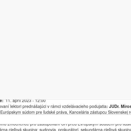
uality z judikatúry ESĽP k 
va (JA Pezinok)
ní
2023/KVP/51/OP EVS
ednodenný
loživotné vzdelávanie
konania
Justičná akadémia Slovenskej republiky, ul. Suvorovova 5/C,
18. apríl 2023 - 9:00
-
18. apríl 2023 - 15:30
e
11. apríl 2023 - 12:00
vaní lektori prednášajúci v rámci vzdelávacieho podujatia
: JUDr. Miro
 Európskym súdom pre ľudské práva, Kancelária zástupcu Slovenskej 
terstvo spravodlivosti Slovenskej republiky),
Mgr. Eva Petrová
(Ministe
ního zmocněnce pro zastupování ČR před Evropským soudem pro lidsk
rna cieľová skupina: sudcovia, prokurátori, sekundárna cieľová skupina: