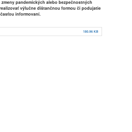
ade zmeny pandemických alebo bezpečnostných
realizovať výlučne dištančnou formou či podujatie
účasťou informovaní.
180.96 KB