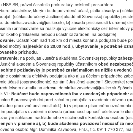
 NSS SR, právni čakatelia prokuratúry, asistenti prokurátora
ýbere účastníkov, ktorým bude potvrdená účasť, platia zásady:
a)
súhla
odujatí (súhlas doručený Justičnej akadémii Slovenskej republiky pro
su dominika.zavadova@justice.sk),
b)
zásada príslušnosti k určenej ci
ásenia (prihlasovanie sa realizuje výlučne elektronicky cez internetový 
ronického prihlásenia nebudú účastníci zaradení na podujatie).
ovanie:
Účastníkom nad 150 km od miesta konania podujatia bude posk
chod
možný
najneskôr do 20,00 hod.
),
ubytovanie je potrebné označ
ovaného príchodu
.
rstvenie:
na podujatí Justičná akadémia Slovenskej republiky
zabezp
. Justičná akadémia Slovenskej republiky účastníkom
obed nezabezpeč
osobitné požiadavky je potrebné zaslať mailom na nižšie uvedenú
ujme dosiahnutia efektivity podujatia ako aj za účelom prípadného zab
nie účasti (ospravedlnenie) oznámiť Justičnej akadémii Slovenskej repu
tredníctvom e-mailu na adresu: dominika.zavadova@justice.sk Spôsob os
k VI.:
Neúčasť bude ospravedlnená iba v uvedených prípadoch: 
málne 5 pracovných dní pred začatím podujatia s uvedením dôvodu (pr
riadne pracovné povinnosti atď.),
b)
v prípade písomného oznámenia n
tím podujatia s uvedením dôvodu (práceneschopnosť, ošetrovanie člena
iloženým súhlasom nadriadeného v súčinnosti s kontaktnou osobou (os
ených v písmene a), b) bude akadémia považovať neúčasť za ne
ovedná osoba: Mgr. Dominika Zavadová, PhD., t.č. 0911 770 377, mai