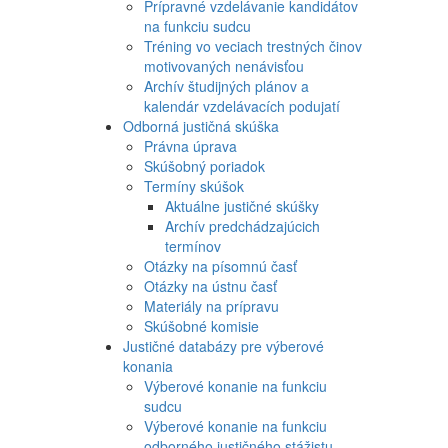
Prípravné vzdelávanie kandidátov
na funkciu sudcu
Tréning vo veciach trestných činov
motivovaných nenávisťou
Archív študijných plánov a
kalendár vzdelávacích podujatí
Odborná justičná skúška
Právna úprava
Skúšobný poriadok
Termíny skúšok
Aktuálne justičné skúšky
Archív predchádzajúcich
termínov
Otázky na písomnú časť
Otázky na ústnu časť
Materiály na prípravu
Skúšobné komisie
Justičné databázy pre výberové
konania
Výberové konanie na funkciu
sudcu
Výberové konanie na funkciu
odborného justičného stážistu