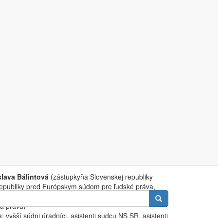
problematike rodinného
 Pezinok
slava Bálintová
(zástupkyňa Slovenskej republiky
republiky pred Európskym súdom pre ľudské práva,
rstvo spravodlivosti Českej republiky, Kancelář
Vyhľadávanie
á práva)
 vyšší súdni úradníci, asistenti sudcu NS SR, asistenti