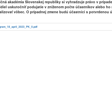
ičná akadémia Slovenskej republiky si vyhradzuje právo v príp
idiel uskutočniť podujatie v zníženom počte účastníkov alebo ho 
alizovať vôbec. O prípadnej zmene budú účastníci s potvrdenou 
gram_18_april_2023_PK_0.pdf