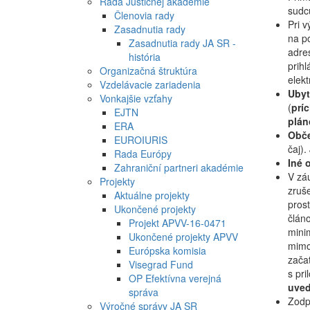
Rada Justičnej akadémie
sudcu
Členovia rady
Pri v
Zasadnutia rady
na p
Zasadnutia rady JA SR -
adre
história
prihl
Organizačná štruktúra
elekt
Vzdelávacie zariadenia
Ubyt
Vonkajšie vzťahy
(
prí
EJTN
plán
ERA
Obče
EUROIURIS
čaj)
Rada Európy
Iné 
Zahraniční partneri akadémie
V zá
Projekty
zruše
Aktuálne projekty
pros
Ukončené projekty
článo
Projekt APVV-16-0471
mini
Ukončené projekty APVV
mimo
Európska komisia
zača
Visegrad Fund
s pr
OP Efektívna verejná
uved
správa
Zodp
Výročné správy JA SR