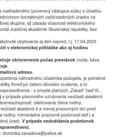
s nadriadeného (poverený zástupca súdu) s účasťou
stredníctvom kontaktných osôb/osobných úradov na
eľovej skupine,
c)
zásada včasnosti elektronického
portál Justičnej akadémie Slovenskej republiky, bez
ytnuté ubytovanie aj deň vopred, t.j. 17.04.2023
iť v elektronickej prihláške ako aj hodinu
ečuje občerstvenie počas prestávok
(voda, káva,
uje
.
 mailovú adresu.
ezpečenia náhradného účastníka podujatia, je potrebné
bliky ihneď po zistení dôvodov zrušenia, a to
pravedlnenia - v zmysle platných „Zásad" časť III.,
a)
v prípade písomného oznámenia neúčasti akadémii
áceneschopnosť, ošetrovanie člena rodiny,
eúčasti akadémii 4 a menej pracovných dní pred
 rodiny, mimoriadne pracovné povinnosti atď.) a
obný úrad).
V prípade nedodržania podmienok
ospravedlnenú.
l: dominika.zavadova@justice.sk