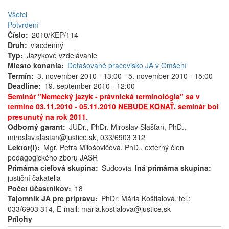
Všetci
Potvrdení
Číslo
2010/KEP/114
Druh
viacdenný
Typ
Jazykové vzdelávanie
Miesto konania
Detašované pracovisko JA v Omšení
Termín
3. november 2010 - 13:00
-
5. november 2010 - 15:00
Deadline
19. september 2010 - 12:00
Seminár "Nemecký jazyk - právnická terminológia" sa v
termíne 03.11.2010 - 05.11.2010
NEBUDE KONAŤ
, seminár bol
presunutý na rok 2011.
Odborný garant
JUDr., PhDr. Miroslav Slašťan, PhD.,
miroslav.slastan@justice.sk, 033/6903 312
Lektor(i)
Mgr. Petra Milošovičová, PhD., externý člen
pedagogického zboru JASR
Primárna cieľová skupina
Sudcovia
Iná primárna skupina
justiční čakatelia
Počet účastníkov
18
Tajomník JA pre prípravu
PhDr. Mária Koštialová, tel.:
033/6903 314, E-mail: maria.kostialova@justice.sk
Prílohy