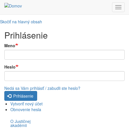
Toggl
navig
Skočiť na hlavný obsah
Prihlásenie
Meno
Heslo
Nedá sa Vám prihlásiť / zabudli ste heslo?
Prihlásenie
Vytvoriť nový účet
Obnovenie hesla
O Justičnej
akadémii