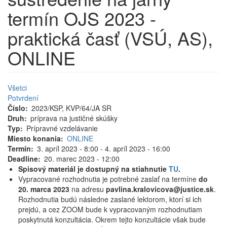
termín OJS 2023 -
praktická časť (VSÚ, AS),
ONLINE
Všetci
Potvrdení
Číslo
2023/KSP, KVP/64/JA SR
Druh
príprava na justičné skúšky
Typ
Prípravné vzdelávanie
Miesto konania
ONLINE
Termín
3. apríl 2023 - 8:00
-
4. apríl 2023 - 16:00
Deadline
20. marec 2023 - 12:00
Spisový materiál je dostupný na stiahnutie
TU
.
Vypracované rozhodnutia je potrebné zaslať na termíne
do
20. marca 2023
na adresu
pavlina.kralovicova@justice.sk
.
Rozhodnutia budú následne zaslané lektorom, ktorí si ich
prejdú, a cez ZOOM bude k vypracovaným rozhodnutiam
poskytnutá konzultácia. Okrem tejto konzultácie však bude