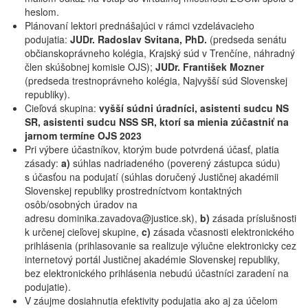
heslom.
Plánovaní lektori prednášajúci v rámci vzdelávacieho
podujatia:
JUDr. Radoslav Svitana, PhD.
(predseda senátu
občianskoprávneho kolégia, Krajský súd v Trenčíne, náhradný
člen skúšobnej komisie OJS);
JUDr. František Mozner
(predseda trestnoprávneho kolégia, Najvyšší súd Slovenskej
republiky).
Cieľová skupina:
vyšší súdni úradníci, asistenti sudcu NS
SR, asistenti sudcu NSS SR, ktorí sa mienia zúčastniť na
jarnom termíne OJS 2023
Pri výbere účastníkov, ktorým bude potvrdená účasť, platia
zásady:
a)
súhlas nadriadeného (poverený zástupca súdu)
s účasťou na podujatí (súhlas doručený Justičnej akadémii
Slovenskej republiky prostredníctvom kontaktných
osôb/osobných úradov na
adresu dominika.zavadova@justice.sk),
b)
zásada príslušnosti
k určenej cieľovej skupine,
c)
zásada včasnosti elektronického
prihlásenia (prihlasovanie sa realizuje výlučne elektronicky cez
internetový portál Justičnej akadémie Slovenskej republiky,
bez elektronického prihlásenia nebudú účastníci zaradení na
podujatie).
V záujme dosiahnutia efektivity podujatia ako aj za účelom