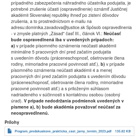
prípadného zabezpečenia náhradného účastníka podujatia, je
potrebné zrušenie účasti (ospravedlnenie) oznámiť Justičnej
akadémii Slovenskej republiky ihneď po zistení dôvodov
zrušenia, a to prostredníctvom e-mailu na
adresu:dominika.zavadova@justice.sk Spôsob ospravedlnenia
- v zmysle platných „Zásad" časť III., článok VI.:
Neúčasť
bude ospravedlnená iba v uvedených prípadoch:
a)
v prípade písomného oznámenia neúčasti akadémii
minimálne 5 pracovných dní pred začatím podujatia
s uvedením dôvodu (práceneschopnosť, ošetrovanie člena
rodiny, mimoriadne pracovné povinnosti atď.),
b)
v prípade
písomného oznámenia neúčasti akadémii 4 a menej
pracovných dní pred začatím podujatia s uvedením dôvodu
(práceneschopnosť, ošetrovanie člena rodiny, mimoriadne
pracovné povinnosti atď.) a s priloženým súhlasom
nadriadeného v súčinnosti s kontaktnou osobou (osobný
úrad).
V prípade nedodržania podmienok uvedených v
písmene a), b) bude akadémia považovať neúčasť za
neospravedlnenú.
Prílohy
Program_predskuskove_prakticka_cast_jarny_termin_2023.pdf
135.82 KB