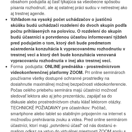
obsahom podujatia aj časť týkajúca sa všeobecne spôsobu
písania rozhodnutí, ale aj ostatnej práci sudcu v netrestnej ako
aj trestnej agende.
Vzhľadom na vysoký počet uchádzačov o justičnú
skúšku budú uchádzači rozdelení do dvoch skupín podľa
počtu prihlásených na polovicu. O rozdelení do skupín
budú účastníci s potvrdenou účasťou informovaní týždeň
pred podujatím o tom, ktorý deň bude predmetom
sústredenia konzultácia k vypracovanému rozhodnutiu v
trestnej veci a ktorý deň bude konzultácia venovaná
vypracovaniu rozhodnutia v inej ako trestnej veci.
Forma podujatia:
ONLINE prednáška - prostredníctvom
videokonferenčnej platformy ZOOM.
Pri online seminároch
používame všetky dostupné ochranné prostriedky na
dosiahnutie maximálnej možnej bezpečnosti videokonferencie.
Počas celého priebehu seminára majú účastníci možnosť
sledovať lektora ako aj jeho prezentáciu, zapájať sa do
diskusie alebo prostredníctvom chatu klásť lektorom otázky.
TECHNICKÉ POŽIADAVKY pre účastníkov: Počítač,
smartphone alebo tablet so stabilným pripojením na internet s
možnosťou prehrávania zvuku a videa. Pred online seminárom
účastníci, ktorí majú „potvrdenú účasť" od nás dostanú e-
mailom odkaz na vstup do virtuálnej miestnosti ZOOM spolu s