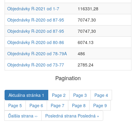
Objednávky R-2021 od 1-7
116331,28
Objednávky R-2020 od 87-95
70747.30
Objednávky R-2020 od 87-95
70747,30
Objednávky R-2020 od 80-86
6074.13
Objednávky R-2020 od 78-79A
486
Objednávky R-2020 od 73-77
2785.24
Pagination
Aktuálna stránka
1
Page
2
Page
3
Page
4
Page
5
Page
6
Page
7
Page
8
Page
9
Ďalšia strana
››
Posledná strana
Posledná »