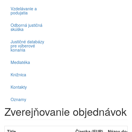
Vzdelávanie a
podujatia
Odborná justičná
skúška
Justičné databázy
pre výberové
konania
Mediatéka
Knižnica
Kontakty
Oznamy
Zverejňovanie objednávok
Title
Čiastka (EUR)
Názov dodav