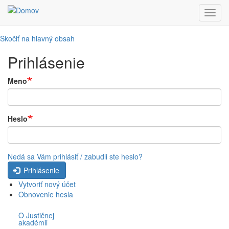
Toggl
navig
Skočiť na hlavný obsah
Prihlásenie
Meno
Heslo
Nedá sa Vám prihlásiť / zabudli ste heslo?
Prihlásenie
Vytvoriť nový účet
Obnovenie hesla
O Justičnej
akadémii