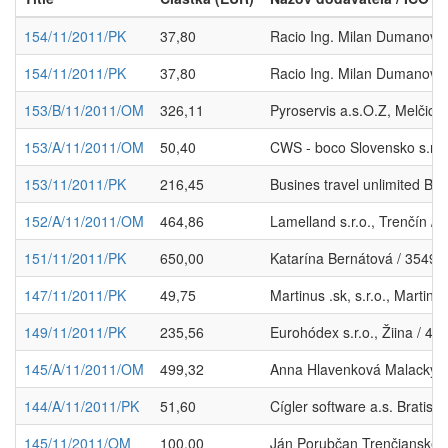
154/11/2011/PK
37,80
Racio Ing. Milan Dumanov, B
154/11/2011/PK
37,80
Racio Ing. Milan Dumanov, B
153/B/11/2011/OM
326,11
Pyroservis a.s.O.Z, Melčic
153/A/11/2011/OM
50,40
CWS - boco Slovensko s.r.o
153/11/2011/PK
216,45
Busines travel unlimited Bra
152/A/11/2011/OM
464,86
Lamelland s.r.o., Trenčín /
151/11/2011/PK
650,00
Katarína Bernátová / 3549
147/11/2011/PK
49,75
Martinus .sk, s.r.o., Martin
149/11/2011/PK
235,56
Eurohódex s.r.o., Žiina / 4
145/A/11/2011/OM
499,32
Anna Hlavenková Malacky 
144/A/11/2011/PK
51,60
Cígler software a.s. Bratisl
145/11/2011/OM
100,00
Ján Porubčan Trenčianske T