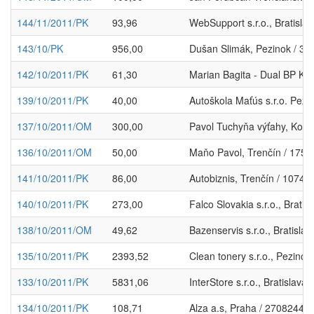
144/11/2011/PK
93,96
WebSupport s.r.o., Bratisla
143/10/PK
956,00
Dušan Slimák, Pezinok / 3
142/10/2011/PK
61,30
Marian Bagita - Dual BP Ko
139/10/2011/PK
40,00
Autoškola Maťús s.r.o. Pezi
137/10/2011/OM
300,00
Pavol Tuchyňa výťahy, Koši
136/10/2011/OM
50,00
Maňo Pavol, Trenčín / 175
141/10/2011/PK
86,00
Autobiznis, Trenčín / 1074
140/10/2011/PK
273,00
Falco Slovakia s.r.o., Brati
138/10/2011/OM
49,62
Bazenservis s.r.o., Bratisla
135/10/2011/PK
2393,52
Clean tonery s.r.o., Pezino
133/10/2011/PK
5831,06
InterStore s.r.o., Bratislava
134/10/2011/PK
108,71
Alza a.s, Praha / 27082440