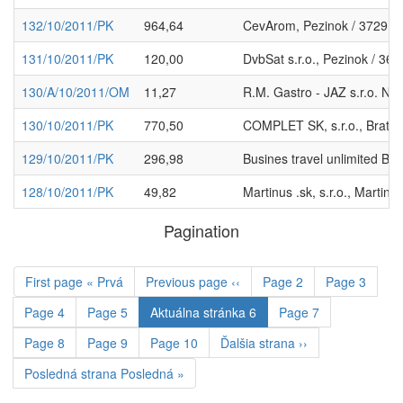
132/10/2011/PK
964,64
CevArom, Pezinok / 37291
131/10/2011/PK
120,00
DvbSat s.r.o., Pezinok / 36
130/A/10/2011/OM
11,27
R.M. Gastro - JAZ s.r.o. N
130/10/2011/PK
770,50
COMPLET SK, s.r.o., Bratis
129/10/2011/PK
296,98
Busines travel unlimited Bra
128/10/2011/PK
49,82
Martinus .sk, s.r.o., Martin
Pagination
First page
« Prvá
Previous page
‹‹
Page
2
Page
3
Page
4
Page
5
Aktuálna stránka
6
Page
7
Page
8
Page
9
Page
10
Ďalšia strana
››
Posledná strana
Posledná »