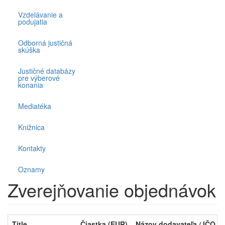
Vzdelávanie a
podujatia
Odborná justičná
skúška
Justičné databázy
pre výberové
konania
Mediatéka
Knižnica
Kontakty
Oznamy
Zverejňovanie objednávok
Title
Čiastka (EUR)
Názov dodavateľa / IČO