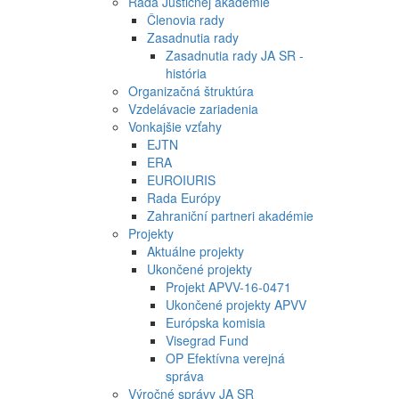
Rada Justičnej akadémie
Členovia rady
Zasadnutia rady
Zasadnutia rady JA SR -
história
Organizačná štruktúra
Vzdelávacie zariadenia
Vonkajšie vzťahy
EJTN
ERA
EUROIURIS
Rada Európy
Zahraniční partneri akadémie
Projekty
Aktuálne projekty
Ukončené projekty
Projekt APVV-16-0471
Ukončené projekty APVV
Európska komisia
Visegrad Fund
OP Efektívna verejná
správa
Výročné správy JA SR