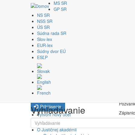
MS SR
GP SR
NS SR
NSS SR
Skočiť na hlavný obsah
Za
ÚS SR
Prihlásenie
Súdna rada SR
Slov-lex
EUR-lex
Meno
INFORM
Súdny dvor EÚ
ESĽP
7. zasa
Pozvánk
Heslo
Zápisnic
Nedá sa Vám prihlásiť / zabudli ste
Mimoria
heslo?
Pozvánk
Vyhľadávanie
Prihlásenie
Zápisnic
Vytvoriť nový účet
Vyhľadávanie
Obnovenie hesla
O Justičnej akadémii