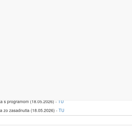
sadnutia Rady JA SR
ÁCIE O ZASADNUTIACH RADY JUSTIČNEJ AKADÉMIE (rok 2026):
dnutie Rady Justičnej akadémie
a s programom (05.03.2026) -
TU
a zo zasadnutia (05.03.2026) -
TU
dne zasadnutie Rady Justičnej akadémie:
a s programom (18.05.2026) -
TU
a zo zasadnutia (18.05.2026) -
TU