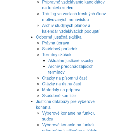
Prípravné vzdelávanie kandidátov
na funkciu sudcu
Tréning vo veciach trestných činov
motivovaných nenávisťou
Archív študijných plánov a
kalendár vzdelávacích podujatí
Odborná justičná skúška
Právna úprava
Skúšobný poriadok
Termíny skúšok
Aktuálne justičné skúšky
Archív predchádzajúcich
termínov
Otázky na písomnú časť
Otázky na ústnu časť
Materiály na prípravu
Skúšobné komisie
Justičné databázy pre výberové
konania
Výberové konanie na funkciu
sudcu
Výberové konanie na funkciu
odborného justičného stážistu