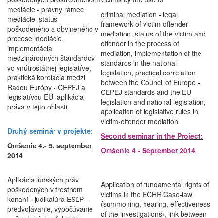
mediácie - právny rámec
criminal mediation - legal
mediácie, status
framework of victim-offender
poškodeného a obvineného v
mediation, status of the victim and
procese mediácie,
offender in the process of
implementácia
mediation, implementation of the
medzinárodných štandardov
standards in the national
vo vnútroštátnej legislatíve,
legislation, practical correlation
praktická korelácia medzi
between the Council of Europe -
Radou Európy - CEPEJ a
CEPEJ standards and the EU
legislatívou EÚ, aplikácia
legislation and national legislation,
práva v tejto oblasti
application of legislative rules in
victim-offender mediation
Druhý seminár v projekte:
Second seminar in the Project:
Omšenie 4.- 5. september
Omšenie 4 - September 2014
2014
Aplikácia ľudských práv
Application of fundamental rights of
poškodených v trestnom
victims in the ECHR Case-law
konaní - judikatúra ESĽP -
(summoning, hearing, effectiveness
predvolávanie, vypočúvanie
of the investigations), link between