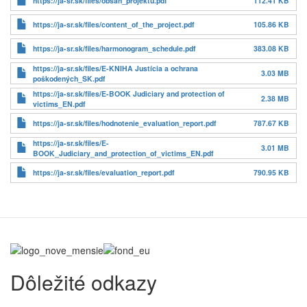
https://ja-sr.sk/files/obsah_projektu.pdf
112.41 KB
https://ja-sr.sk/files/content_of_the_project.pdf
105.86 KB
https://ja-sr.sk/files/harmonogram_schedule.pdf
383.08 KB
https://ja-sr.sk/files/E-KNIHA Justícia a ochrana
3.03 MB
poškodených_SK.pdf
https://ja-sr.sk/files/E-BOOK Judiciary and protection of
2.38 MB
victims_EN.pdf
https://ja-sr.sk/files/hodnotenie_evaluation_report.pdf
787.67 KB
https://ja-sr.sk/files/E-
3.01 MB
BOOK_Judiciary_and_protection_of_victims_EN.pdf
https://ja-sr.sk/files/evaluation_report.pdf
790.95 KB
Dôležité odkazy