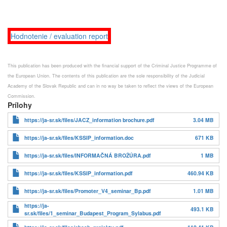
Hodnotenie / evaluation report
This publication has been produced with the financial support of the Criminal Justice Programme of
the European Union. The contents of this publication are the sole responsibility of the Judicial
Academy of the Slovak Republic and can in no way be taken to reflect the views of the European
Commission.
Prílohy
https://ja-sr.sk/files/JACZ_information brochure.pdf
3.04 MB
https://ja-sr.sk/files/KSSIP_information.doc
671 KB
https://ja-sr.sk/files/INFORMAČNÁ BROŽÚRA.pdf
1 MB
https://ja-sr.sk/files/KSSIP_information.pdf
460.94 KB
https://ja-sr.sk/files/Promoter_V4_seminar_Bp.pdf
1.01 MB
https://ja-
493.1 KB
sr.sk/files/1_seminar_Budapest_Program_Sylabus.pdf