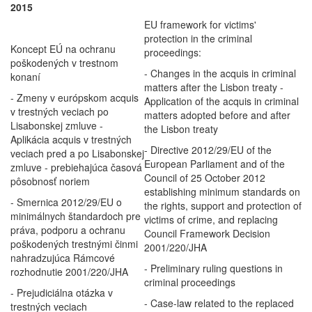
2015
EU framework for victims'
protection in the criminal
Koncept EÚ na ochranu
proceedings:
poškodených v trestnom
- Changes in the acquis in criminal
konaní
matters after the Lisbon treaty -
- Zmeny v európskom acquis
Application of the acquis in criminal
v trestných veciach po
matters adopted before and after
Lisabonskej zmluve -
the Lisbon treaty
Aplikácia acquis v trestných
- Directive 2012/29/EU of the
veciach pred a po Lisabonskej
European Parliament and of the
zmluve - prebiehajúca časová
Council of 25 October 2012
pôsobnosť noriem
establishing minimum standards on
- Smernica 2012/29/EU o
the rights, support and protection of
minimálnych štandardoch pre
victims of crime, and replacing
práva, podporu a ochranu
Council Framework Decision
poškodených trestnými činmi
2001/220/JHA
nahradzujúca Rámcové
- Preliminary ruling questions in
rozhodnutie 2001/220/JHA
criminal proceedings
- Prejudiciálna otázka v
- Case-law related to the replaced
trestných veciach