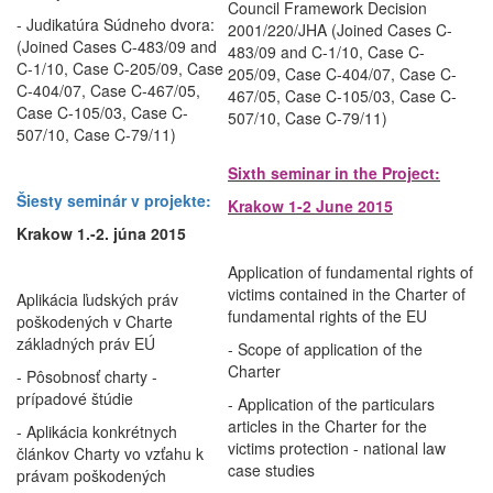
Council Framework Decision
- Judikatúra Súdneho dvora:
2001/220/JHA (Joined Cases C-
(Joined Cases C-483/09 and
483/09 and C-1/10, Case C-
C-1/10, Case C-205/09, Case
205/09, Case C-404/07, Case C-
C-404/07, Case C-467/05,
467/05, Case C-105/03, Case C-
Case C-105/03, Case C-
507/10, Case C-79/11)
507/10, Case C-79/11)
Sixth seminar in the Project:
Šiesty seminár v projekte:
Krakow 1-2 June 2015
Krakow 1.-2. júna 2015
Application of fundamental rights of
victims contained in the Charter of
Aplikácia ľudských práv
fundamental rights of the EU
poškodených v Charte
základných práv EÚ
- Scope of application of the
Charter
- Pôsobnosť charty -
prípadové štúdie
- Application of the particulars
articles in the Charter for the
- Aplikácia konkrétnych
victims protection - national law
článkov Charty vo vzťahu k
case studies
právam poškodených