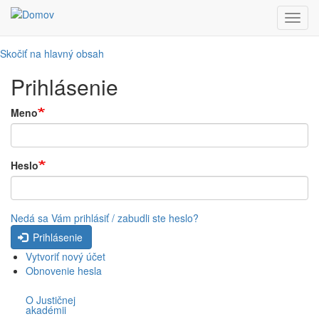
Toggl
navig
Skočiť na hlavný obsah
Prihlásenie
Meno
Heslo
Nedá sa Vám prihlásiť / zabudli ste heslo?
Prihlásenie
Vytvoriť nový účet
Obnovenie hesla
O Justičnej
akadémii