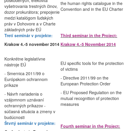
poškodených, efektivita
the human rights catalogue in the
vyšetrovania trestných činov,
Convention and in the EU Charter
dozor prokurátora; prepojenie
medzi katalógom ľudských
práv v Dohovore a v Charte
základných práv EÚ
Tretí seminár v projekte:
Third seminar in the Project:
Krakow 4.-5 november 2014
Krakow 4.-5 November 2014
Konkrétne legislatívne
EU specific tools for the protection
nástroje EÚ
of victims
- Smernica 2011/99 o
- Directive 2011/99 on the
Európskom ochrannom
European Protection Order
príkaze
- EU Proposed Regulation on the
- Návrh nariadenia o
mutual recognition of protection
vzájomnom uznávaní
measures
ochranných príkazov -
súčasná situácia a zmeny v
budúcnosti
Štvrtý seminár v projekte:
Fourth seminar in the Project: