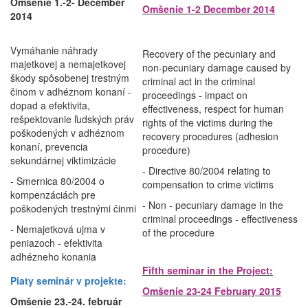
Omšenie 1.-2- December
Omšenie 1-2 December 2014
2014
Vymáhanie náhrady
Recovery of the pecuniary and
majetkovej a nemajetkovej
non-pecuniary damage caused by
škody spôsobenej trestným
criminal act in the criminal
činom v adhéznom konaní -
proceedings - impact on
dopad a efektivita,
effectiveness, respect for human
rešpektovanie ľudských práv
rights of the victims during the
poškodených v adhéznom
recovery procedures (adhesion
konaní, prevencia
procedure)
sekundárnej viktimizácie
- Directive 80/2004 relating to
- Smernica 80/2004 o
compensation to crime victims
kompenzáciách pre
- Non - pecuniary damage in the
poškodených trestnými činmi
criminal proceedings - effectiveness
- Nemajetková ujma v
of the procedure
peniazoch - efektivita
adhézneho konania
Fifth seminar in the Project:
Piaty seminár v projekte:
Omšenie 23-24 February 2015
Omšenie 23.-24. február