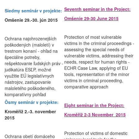
Seventh seminar in the Project:
Siedmy seminár v projekte:
Omšenie 29-30 June 2015
Omšenie 29.-30. jún 2015
Protection of most vulnerable
Ochrana najohrozenejších
victims in the criminal proceedings -
poškodených (maloletí) v
assessing the special needs of
trestnom konaní - ohľad na
vulnerable victims, addressing their
špeciálne potreby,
needs, respect for human rights -
rešpektovanie ľudských práv -
ECHR Case Law, applying of EU
judikatúra ESĽP, možné
tools, representation of the minor
využitie EÚ legislatívnych
victims in criminal proceeding,
nástrojov, zastupovanie
comparative approach
maloletého poškodeného,
komparatívny pohľad
Ôsmy seminár v projekte:
Eight seminar in the Project:
Kroměříž 2.-3. november
Kroměříž 2-3 November 2015
2015
Protection of victims of domestic
Ochrana obetí domáceho